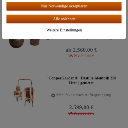
Nur Notwendige akzeptieren
Alle ablehnen
"CopperGarden®" Destille Arabia 300
Liter
Weitere Einstellungen
Ausverkauft: Lieferung sobald verfügbar
ab 2.560,00 €
UVP: 2.890,00 €
"CopperGarden®" Destille Alembik 250
Liter | genietet
Manufaktur nach Auftragseingang
2.599,00 €
UVP: 2.999,00 €