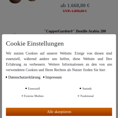
ab 1.668,00 €
UVP: 1.890,00 €
"CopperGarden®" Destille Arabia 200
Liter
Cookie Einstellungen
Manufaktur nach Auftragseingang
Wir nutzen Cookies auf unserer Website. Einige von diesen sind
ab 1.860,00 €
essenziell, während andere uns helfen, diese Website und Ihre
UVP: 2.290,00 €
Erfahrung zu verbessern. Weitere Informationen zu den von uns
Wir nutzen Cookies auf unserer Website. Einige von diesen sind
verwendeten Cookies und Ihren Rechten als Nutzer finden Sie hier:
essenziell, während andere uns helfen, diese Website und Ihre Erfahrung
Daten­schutz­erklärung
Impressum
zu verbessern. Weitere Informationen zu den von uns verwendeten
Cookies und Ihren Rechten als Nutzer finden Sie in unserer
Daten­schutz­
"CopperGarden®" Destille Arabia 250
erklärung
und unserem
Impressum
.
Liter
Essenziell
Statistik
Externe Medien
Funktional
Weitere Einstellungen
Manufaktur nach Auftragseingang
ab 2.259,00 €
Alle akzeptieren
Alle akzeptieren
UVP: 2.590,00 €