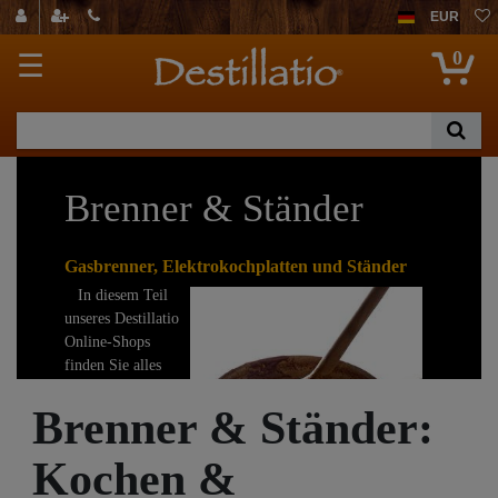
EUR
0
☰
Brenner & Ständer
Gasbrenner, Elektrokochplatten und Ständer
In diesem Teil
unseres Destillatio
Online-Shops
finden Sie alles
zum Aufheizen
Brenner & Ständer:
Ihrer Destillen,
Töpfe und Kessel.
Kochen &
Wählen Sie
zwischen Elektro,