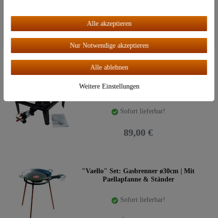
Weitere Einstellungen
Sofort lieferbar!
Alle akzeptieren
Alle akzeptieren
19,95 €
UVP: 39,00 €
Nur Notwendige akzeptieren
Alle ablehnen
"Wehmann" 10,5 KW Hockerkocher |
Weitere Einstellungen
Gasbrenner mit Zündsicherung
Sofort lieferbar!
89,00 €
"Vaello" Set: Gasbrenner ø30cm | Mit
Paellapfanne & Ständer
Sofort lieferbar!