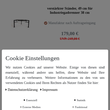
verstärkter Ständer, 49 cm für
Industriegasbrenner 38 cm
Manufaktur nach Auftragseingang
179,00 €
UVP: 249,00 €
Cookie Einstellungen
Ständer XXL, verstärkt 74 cm für Vaello
Indoorgasbrenner 60 cm
Wir nutzen Cookies auf unserer Website. Einige von diesen sind
Ausverkauft: Lieferung sobald verfügbar
essenziell, während andere uns helfen, diese Website und Ihre
Erfahrung zu verbessern. Weitere Informationen zu den von uns
259,00 €
Wir nutzen Cookies auf unserer Website. Einige von diesen sind
verwendeten Cookies und Ihren Rechten als Nutzer finden Sie hier:
essenziell, während andere uns helfen, diese Website und Ihre Erfahrung
Daten­schutz­erklärung
Impressum
zu verbessern. Weitere Informationen zu den von uns verwendeten
Cookies und Ihren Rechten als Nutzer finden Sie in unserer
Daten­schutz­
erklärung
und unserem
Impressum
.
Essenziell
Statistik
Neuheit
"CopperGarden®" Ständer | ø19 cm
Schmiedeeisen
Externe Medien
Funktional