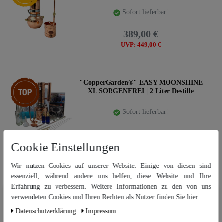
Sofort lieferbar!
389,00 €
UVP: 449,00 €
Top-Artikel
"CopperGarden®" EASY MOONSHINE
XL SORGENFREI | 2 Liter Destille
Sofort lieferbar!
679,00 €
Cookie Einstellungen
UVP: 879,00 €
Wir nutzen Cookies auf unserer Website. Einige von diesen sind
essenziell, während andere uns helfen, diese Website und Ihre
Top-Artikel
"CopperGarden®" EASY MOONSHINE
Erfahrung zu verbessern. Weitere Informationen zu den von uns
XL PLUS | 2 Liter Destille
Wir nutzen Cookies auf unserer Website. Einige von diesen sind
verwendeten Cookies und Ihren Rechten als Nutzer finden Sie hier:
essenziell, während andere uns helfen, diese Website und Ihre Erfahrung
Daten­schutz­erklärung
Impressum
Sofort lieferbar!
zu verbessern. Weitere Informationen zu den von uns verwendeten
Cookies und Ihren Rechten als Nutzer finden Sie in unserer
Daten­schutz­