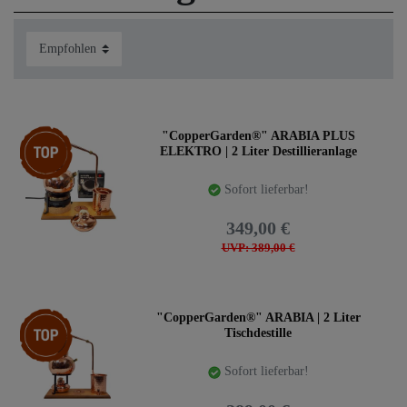
Hersfeld besuchen und die einzelnen Modelle untereinader
vergleichen. Wir destillieren jeden Freitag um 14:00 Uhr
und beantworten dabei gerne auch alle Ihre Fragen.
Destillen zur Herstellung ätherischer Öle kaufen:
Artikelpaket
"CopperGarden®" ARABIA PLUS
ELEKTRO | 2 Liter Destillieranlage
Sofort lieferbar!
349,00 €
UVP: 389,00 €
Top-Artikel
"CopperGarden®" ARABIA | 2 Liter
Tischdestille
Sofort lieferbar!