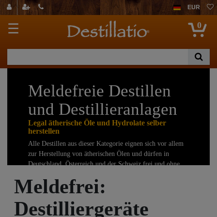
EUR
0
☰
Meldefreie Destillen
und Destillieranlagen
Legal ätherische Öle und Hydrolate selber
herstellen
Alle Destillen aus dieser Kategorie eignen sich vor allem
zur Herstellung von ätherischen Ölen und dürfen in
Deutschland, Österreich und der Schweiz frei und ohne
Zollanmeldung verkauft werden.
Meldefrei:
Wir haben Ihnen hier unsere besten Stücke
Destilliergeräte
zusammengestellt, damit Ihnen die Auswahl etwas leichter
fällt. Gerne dürfen Sie uns auch in der Rhön bei Bad