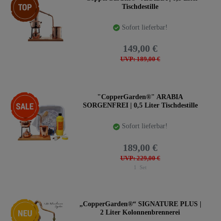
Tischdestille
Sofort lieferbar!
149,00 €
UVP: 189,00 €
-17%
"CopperGarden®" ARABIA
SORGENFREI | 0,5 Liter Tischdestille
Sofort lieferbar!
189,00 €
UVP: 229,00 €
1
Set
Neuheit
„CopperGarden®“ SIGNATURE PLUS |
2 Liter Kolonnenbrennerei