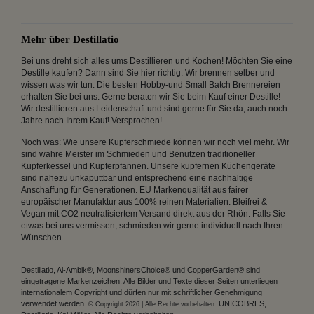
Mehr über Destillatio
Bei uns dreht sich alles ums Destillieren und Kochen! Möchten Sie eine
Destille kaufen? Dann sind Sie hier richtig. Wir brennen selber und
wissen was wir tun. Die besten Hobby-und Small Batch Brennereien
erhalten Sie bei uns. Gerne beraten wir Sie beim Kauf einer Destille!
Wir destillieren aus Leidenschaft und sind gerne für Sie da, auch noch
Jahre nach Ihrem Kauf! Versprochen!
Noch was: Wie unsere Kupferschmiede können wir noch viel mehr. Wir
sind wahre Meister im Schmieden und Benutzen traditioneller
Kupferkessel und Kupferpfannen. Unsere kupfernen Küchengeräte
sind nahezu unkaputtbar und entsprechend eine nachhaltige
Anschaffung für Generationen. EU Markenqualität aus fairer
europäischer Manufaktur aus 100% reinen Materialien. Bleifrei &
Vegan mit CO2 neutralisiertem Versand direkt aus der Rhön. Falls Sie
etwas bei uns vermissen, schmieden wir gerne individuell nach Ihren
Wünschen.
Destillatio, Al-Ambik®, MoonshinersChoice® und CopperGarden® sind
eingetragene Markenzeichen. Alle Bilder und Texte dieser Seiten unterliegen
internationalem Copyright und dürfen nur mit schriftlicher Genehmigung
verwendet werden.
UNICOBRES,
© Copyright 2026 | Alle Rechte vorbehalten.