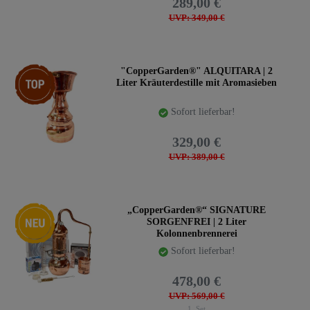
289,00 €
UVP: 349,00 €
Top-Artikel
"CopperGarden®" ALQUITARA | 2
Liter Kräuterdestille mit Aromasieben
Sofort lieferbar!
329,00 €
UVP: 389,00 €
Neuheit
„CopperGarden®“ SIGNATURE
SORGENFREI | 2 Liter
Kolonnenbrennerei
Sofort lieferbar!
478,00 €
UVP: 569,00 €
1
Set