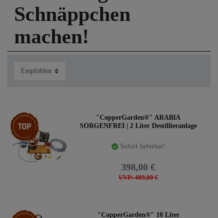
Schnäppchen
Brennkessel bestellen, ohne Anmeldung beim Zoll.
Größere Destillen zur Herstellung ätherischer Öle können
Sie auch bestellen, müssen diese aber innerhalb von 3
machen!
Tagen bei Ihrem zuständigen Zollamt anmelden. Destillen
zur Alkoholherstellung verkaufen wir nur für den Export
oder gegen einen Nachweis, der uns belegt, dass Sie diese
auch besitzen dürfen.
Viel Spaß bei allen Destillationen
Top-Artikel
"CopperGarden®" ARABIA
SORGENFREI | 2 Liter Destillieranlage
Sofort lieferbar!
398,00 €
UVP: 489,00 €
Top-Artikel
"CopperGarden®" 10 Liter