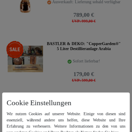
Ausverkauft: Lieferung sobald verfügbar
789,00 €
UVP: 999,00 €
-70%
BASTLER & DEKO: "CopperGarden®"
5 Liter Destillieranlage Arabia
Sofort lieferbar!
179,00 €
UVP: 599,00 €
Cookie Einstellungen
-28%
SONDERPREIS: "CopperGarden®" 300
Liter Kolonnenbrennerei | Aromadestille
Wir nutzen Cookies auf unserer Website. Einige von diesen sind
essenziell, während andere uns helfen, diese Website und Ihre
Sofort lieferbar!
Erfahrung zu verbessern. Weitere Informationen zu den von uns
Wir nutzen Cookies auf unserer Website. Einige von diesen sind