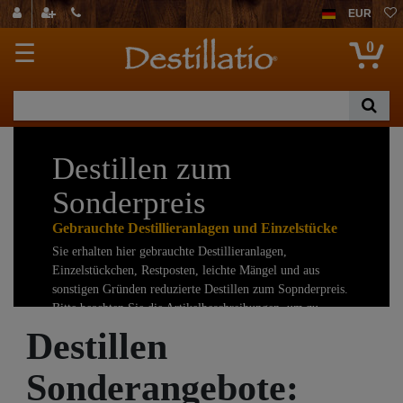
EUR
0
☰
Destillen zum
Sonderpreis
Gebrauchte Destillieranlagen und Einzelstücke
Sie erhalten hier gebrauchte Destillieranlagen,
Einzelstückchen, Restposten, leichte Mängel und aus
sonstigen Gründen reduzierte Destillen zum Sopnderpreis.
Bitte beachten Sie die Artikelbeschreibungen, um zu
sehen, warum wir die jeweils betroffene Destille so
Destillen
günstig abgeben.
Sonderangebote:
Bitte beachten Sie auch, dass wir hier die Größen
mischen! Sie dürfen alle Destillen bis zu zwei Liter