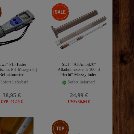
kel
-17%
dwa" PH-Tester |
SET: "Al-Ambik®"
nisches PH-Messgerät |
Alkoholmeter mit 100ml
Refraktometer
"Hecht" Messzylinder |
Laborglas
Sofort lieferbar!
Sofort lieferbar!
38,95 €
24,99 €
UVP: 47,99 €
UVP: 30,04 €
kel
Top-Artikel