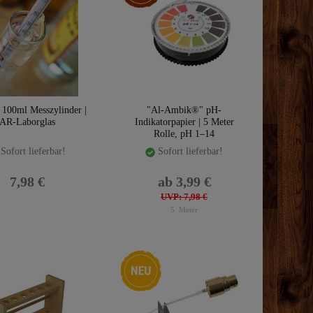
 100ml Messzylinder |
"Al-Ambik®" pH-
AR-Laborglas
Indikatorpapier | 5 Meter
Rolle, pH 1–14
Sofort lieferbar!
Sofort lieferbar!
7,98 €
ab 3,99 €
UVP: 7,98 €
5
Meter
Neuheit