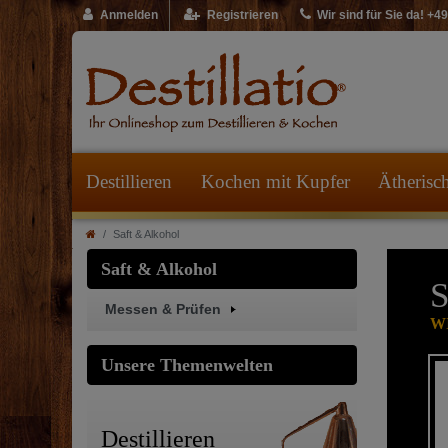
Anmelden
Registrieren
Wir sind für Sie da! +
Destillieren
Kochen mit Kupfer
Ätherisc
Saft & Alkohol
Saft & Alkohol
S
Messen & Prüfen
WI
Unsere Themenwelten
Destillieren