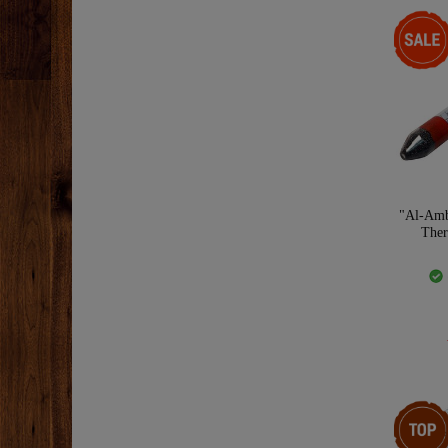
-35%
"Al-Amb
Ther
Top-Arti