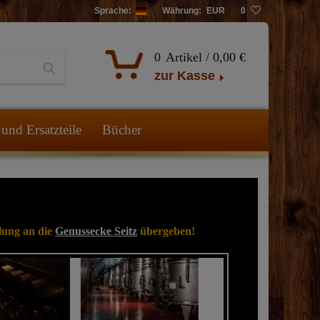
Sprache:
Währung:
EUR
0
0
Artikel /
0,00 €
zur Kasse
und Ersatzteile
Bücher
lung an die
Genussecke Seitz
übergeben!