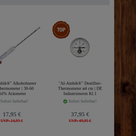
Top-Artikel
bik®" Alkoholmeter
"Al-Ambik®" Destillier-
hermometer | 30-60
Thermometer ø4 cm | DE
ol% Aräometer
Industrienorm Kl.1
Sofort lieferbar!
Sofort lieferbar!
17,95 €
37,95 €
UVP: 24,95 €
UVP: 49,95 €