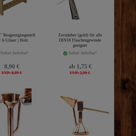
" Reagenzglasgestell
Zerstäuber (gold) für alle
r 6 Gläser | Holz
DIN18 Flaschengewinde
geeignet
Sofort lieferbar!
Sofort lieferbar!
8,90 €
ab 1,75 €
UVP: 8,99 €
UVP: 2,99 €