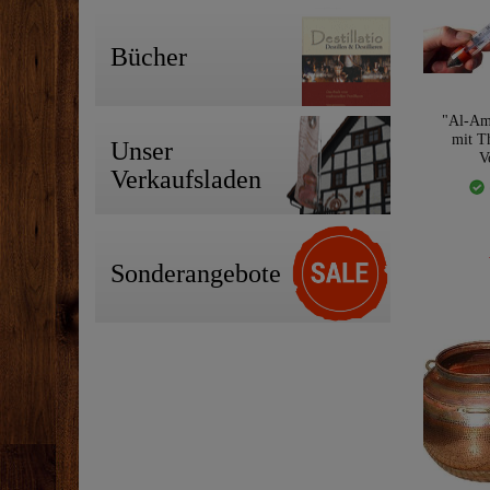
Bücher
"Al-Am
mit T
Unser
V
Verkaufsladen
Sonderangebote