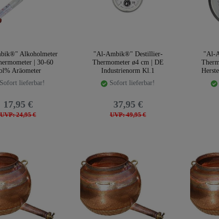
bik®" Alkoholmeter
"Al-Ambik®" Destillier-
"Al-A
hermometer | 30-60
Thermometer ø4 cm | DE
Therm
ol% Aräometer
Industrienorm Kl.1
Herste
Sofort lieferbar!
Sofort lieferbar!
17,95 €
37,95 €
UVP: 24,95 €
UVP: 49,95 €