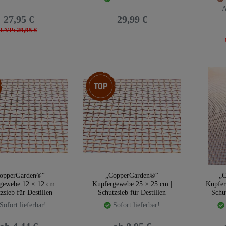
A
27,95 €
29,99 €
UVP: 29,95 €
kel
Top-Artikel
opperGarden®“
„CopperGarden®“
„C
gewebe 12 × 12 cm |
Kupfergewebe 25 × 25 cm |
Kupfer
zsieb für Destillen
Schutzsieb für Destillen
Schut
Sofort lieferbar!
Sofort lieferbar!