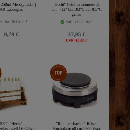
 250ml Messzylinder |
"Hecht" Feinthermometer 28
AR Laborglas
cm | -12° bis 103°C auf 0,5°C
genau
Sofort lieferbar!
Sofort lieferbar!
9,79 €
37,95 €
UVP: 39,99 €
kel
Top-Artikel
SET: "Hecht"
"Rommelsbacher" Reise-
glasgestell | 6 Gläser
Kochplatte ø8 cm | 500 Watt