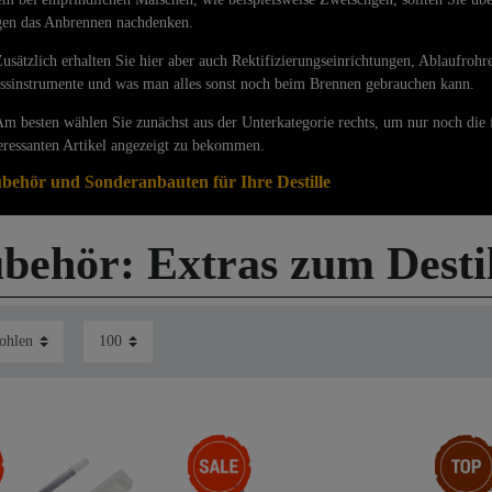
gen das Anbrennen nachdenken.
ätzlich erhalten Sie hier aber auch Rektifizierungseinrichtungen, Ablaufrohre
ssinstrumente und was man alles sonst noch beim Brennen gebrauchen kann.
besten wählen Sie zunächst aus der Unterkategorie rechts, um nur noch die 
eressanten Artikel angezeigt zu bekommen.
behör und Sonderanbauten für Ihre Destille
behör: Extras zum Destil
-28%
Top-Arti