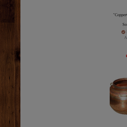
"Copper
So
A