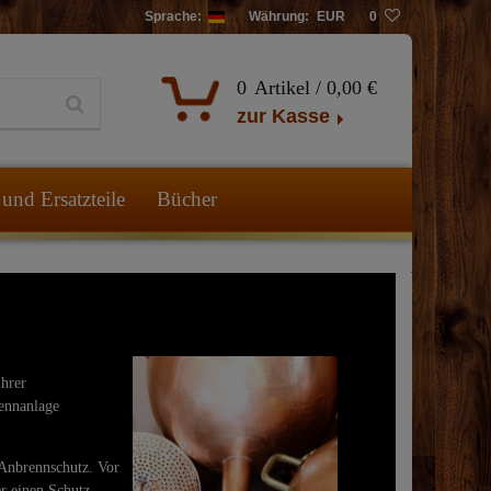
Sprache:
Währung:
EUR
0
0
Artikel /
0,00 €
zur Kasse
und Ersatzteile
Bücher
Ihrer
rennanlage
Anbrennschutz. Vor
er einen Schutz