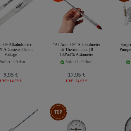
ik® Alkoholmeter |
"Al-Ambik®" Alkoholmeter
"Sorgen
% Aräometer für die
mit Thermometer | 0-
Pumpe 
Vorlage
100Vol% Aräometer
Sofort lieferbar!
Sofort lieferbar!
9,95 €
17,95 €
UVP: 14,95 €
UVP: 24,95 €
Top-Artikel