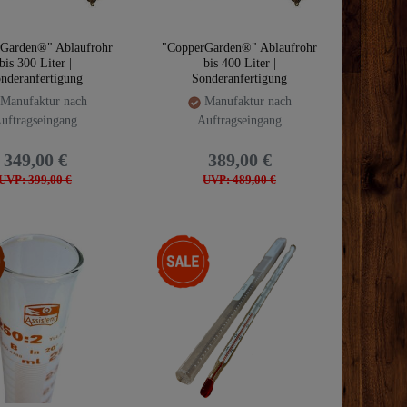
Garden®" Ablaufrohr
"CopperGarden®" Ablaufrohr
bis 300 Liter |
bis 400 Liter |
nderanfertigung
Sonderanfertigung
Manufaktur nach
Manufaktur nach
uftragseingang
Auftragseingang
349,00 €
389,00 €
UVP: 399,00 €
UVP: 489,00 €
kel
-5%