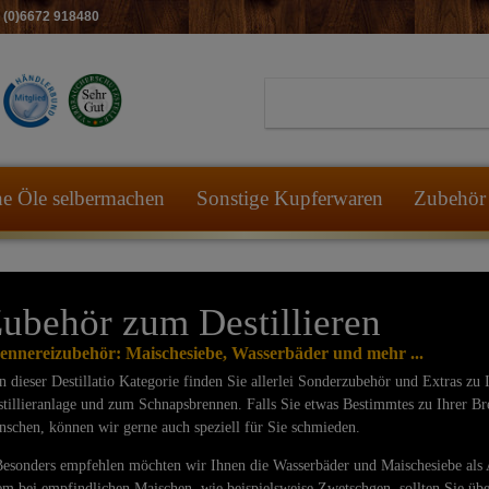
49 (0)6672 918480
he Öle selbermachen
Sonstige Kupferwaren
Zubehör 
ubehör zum Destillieren
ennereizubehör: Maischesiebe, Wasserbäder und mehr ...
dieser Destillatio Kategorie finden Sie allerlei Sonderzubehör und Extras zu 
tillieranlage und zum Schnapsbrennen. Falls Sie etwas Bestimmtes zu Ihrer B
schen, können wir gerne auch speziell für Sie schmieden.
sonders empfehlen möchten wir Ihnen die Wasserbäder und Maischesiebe als 
em bei empfindlichen Maischen, wie beispielsweise Zwetschgen, sollten Sie üb