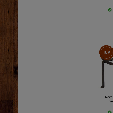
Top-Arti
Kochs
Feu