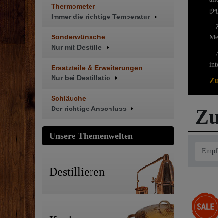
Thermometer
ge
Immer die richtige Temperatur
Zus
Sonderwünsche
Me
Nur mit Destille
Am 
int
Ersatzteile & Erweiterungen
Nur bei Destillatio
Zu
Schläuche
Der richtige Anschluss
Zu
Unsere Themenwelten
Destillieren
-33%