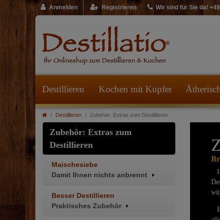
Anmelden
Registrieren
Wir sind für Sie da! +
Destillieren
Kochen mit Kupfer
Ätherisc
Destillieren
Zubehör: Extras zum Destillieren
Zubehör: Extras zum
Z
Destillieren
Br
Maischesiebe
In 
Damit Ihnen nichts anbrennt
Des
wün
Besser Destillieren
Praktisches Zubehör
Be
all