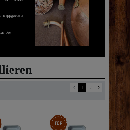
, Kippgestelle,
für Sie
lieren
1
2
kel
Top-Artikel