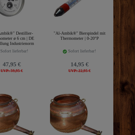
mbik®" Destillier-
"Al-Ambik®" Bierspindel mit
ometer ø 6 cm | DE
Thermometer | 0-20°P
llung Industrienorm
Kl.1
Sofort lieferbar!
Sofort lieferbar!
47,95 €
14,95 €
UVP: 59,95 €
UVP: 22,95 €