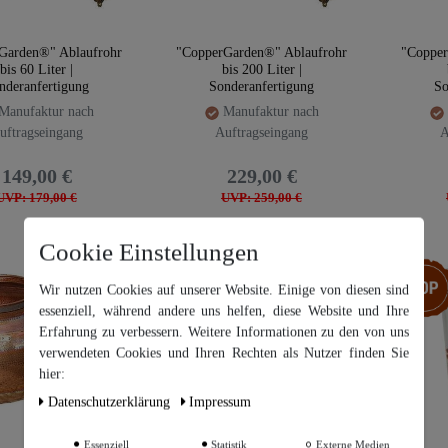
Garden®" Ablaufrohr
"CopperGarden®" Ablaufrohr
"Copper
bis 60 Liter |
bis 200 Liter |
nderanfertigung
Sonderanfertigung
So
Manufaktur nach
Manufaktur nach
uftragseingang
Auftragseingang
A
149,00 €
229,00 €
UVP: 179,00 €
UVP: 259,00 €
Cookie Einstellungen
Top-Artikel
Top-Arti
Wir nutzen Cookies auf unserer Website. Einige von diesen sind
essenziell, während andere uns helfen, diese Website und Ihre
Erfahrung zu verbessern. Weitere Informationen zu den von uns
Wir nutzen Cookies auf unserer Website. Einige von diesen sind
essenziell, während andere uns helfen, diese Website und Ihre
verwendeten Cookies und Ihren Rechten als Nutzer finden Sie
Erfahrung zu verbessern. Weitere Informationen zu den von uns
hier:
verwendeten Cookies und Ihren Rechten als Nutzer finden Sie in
unserer
Daten­schutz­erklärung
Daten­schutz­erklärung
Impressum
und unserem
Impressum
.
Essenziell
Statistik
Externe Medien