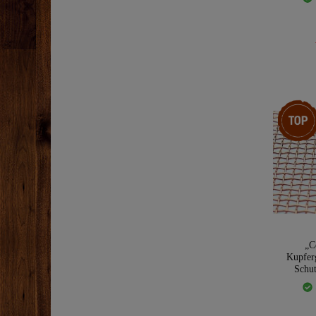
Top-Arti
„C
Kupfer
Schut