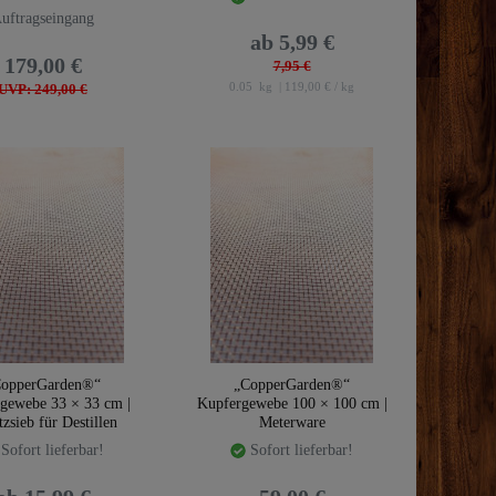
uftragseingang
ab 5,99 €
179,00 €
7,95 €
0.05
kg
| 119,00 € / kg
UVP: 249,00 €
opperGarden®“
„CopperGarden®“
gewebe 33 × 33 cm |
Kupfergewebe 100 × 100 cm |
zsieb für Destillen
Meterware
Sofort lieferbar!
Sofort lieferbar!