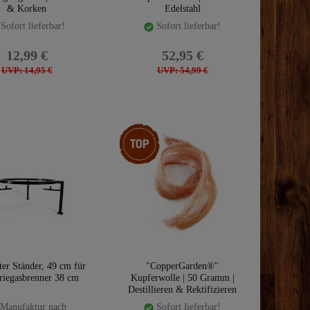
& Korken
Edelstahl
Sofort lieferbar!
Sofort lieferbar!
12,99 €
52,95 €
UVP: 14,95 €
UVP: 54,99 €
Top-Artikel
ter Ständer, 49 cm für
"CopperGarden®"
riegasbrenner 38 cm
Kupferwolle | 50 Gramm |
Destillieren & Rektifizieren
Manufaktur nach
Sofort lieferbar!