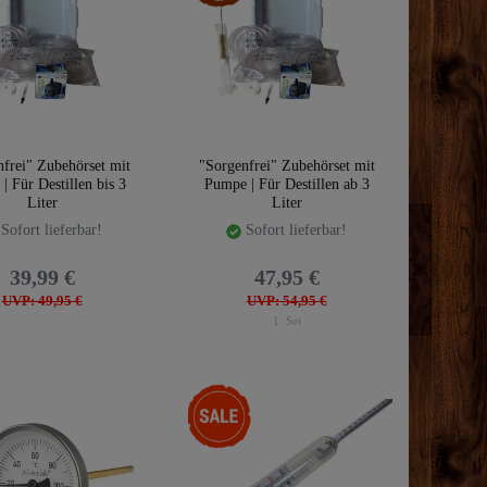
frei" Zubehörset mit
"Sorgenfrei" Zubehörset mit
| Für Destillen bis 3
Pumpe | Für Destillen ab 3
Liter
Liter
Sofort lieferbar!
Sofort lieferbar!
39,99 €
47,95 €
UVP: 49,95 €
UVP: 54,95 €
1
Set
-35%