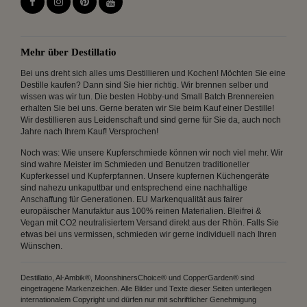
Mehr über Destillatio
Bei uns dreht sich alles ums Destillieren und Kochen! Möchten Sie eine
Destille kaufen? Dann sind Sie hier richtig. Wir brennen selber und
wissen was wir tun. Die besten Hobby-und Small Batch Brennereien
erhalten Sie bei uns. Gerne beraten wir Sie beim Kauf einer Destille!
Wir destillieren aus Leidenschaft und sind gerne für Sie da, auch noch
Jahre nach Ihrem Kauf! Versprochen!
Noch was: Wie unsere Kupferschmiede können wir noch viel mehr. Wir
sind wahre Meister im Schmieden und Benutzen traditioneller
Kupferkessel und Kupferpfannen. Unsere kupfernen Küchengeräte
sind nahezu unkaputtbar und entsprechend eine nachhaltige
Anschaffung für Generationen. EU Markenqualität aus fairer
europäischer Manufaktur aus 100% reinen Materialien. Bleifrei &
Vegan mit CO2 neutralisiertem Versand direkt aus der Rhön. Falls Sie
etwas bei uns vermissen, schmieden wir gerne individuell nach Ihren
Wünschen.
Destillatio, Al-Ambik®, MoonshinersChoice® und CopperGarden® sind
eingetragene Markenzeichen. Alle Bilder und Texte dieser Seiten unterliegen
internationalem Copyright und dürfen nur mit schriftlicher Genehmigung