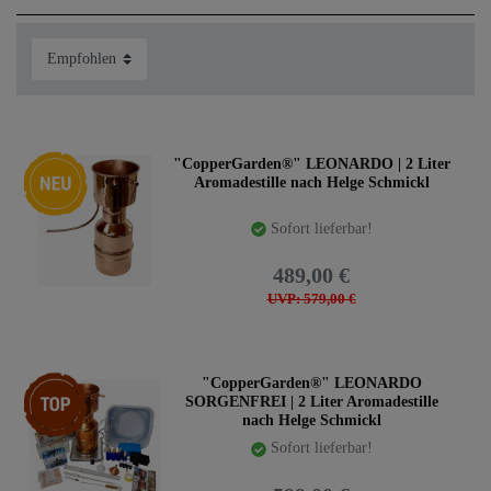
Die Leonardo bietet das beste Mengenverhältnis zwischen
erlaubtem 2 Liter Brennkessel und darüber gesetztem
Dampfraum und führt daher automatisch zu starken
Hydrolaten und großen Mengen an ätherischen Ölen.
Neuheit
"CopperGarden®" LEONARDO | 2 Liter
Aromadestille nach Helge Schmickl
Unsere Empfehlung:
Aufgrund des großen Dampfraumes
kann man mit der Leonardo sehr gute Ergebnisse
Sofort lieferbar!
erzielen. Eine gemütliche Destillieranlage für Zuhause.
Meldefreie Leonardo Destille kaufen
489,00 €
UVP: 579,00 €
Top-Artikel
"CopperGarden®" LEONARDO
SORGENFREI | 2 Liter Aromadestille
nach Helge Schmickl
Sofort lieferbar!