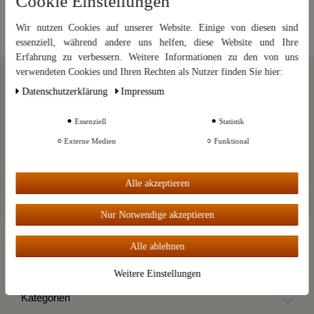
Cookie Einstellungen
Wir nutzen Cookies auf unserer Website. Einige von diesen sind
essenziell, während andere uns helfen, diese Website und Ihre
Erfahrung zu verbessern. Weitere Informationen zu den von uns
Wir nutzen Cookies auf unserer Website. Einige von diesen sind
verwendeten Cookies und Ihren Rechten als Nutzer finden Sie hier:
essenziell, während andere uns helfen, diese Website und Ihre Erfahrung
Daten­schutz­erklärung
Impressum
zu verbessern. Weitere Informationen zu den von uns verwendeten
Cookies und Ihren Rechten als Nutzer finden Sie in unserer
Daten­schutz­
erklärung
und unserem
Impressum
.
Essenziell
Statistik
Externe Medien
Funktional
Weitere Einstellungen
Alle akzeptieren
Der Destillatio Rundbrief
Alle akzeptieren
Exklusive Informationen, monatlich frisch aus Kai Möllers
Nur Notwendige akzeptieren
Kupferküche. Brennen | Braten | Brauen | Brodeln. Mit einem Klick
wieder abbestellbar.
Alle ablehnen
Hier gratis anmelden
Weitere Einstellungen
Kategorien