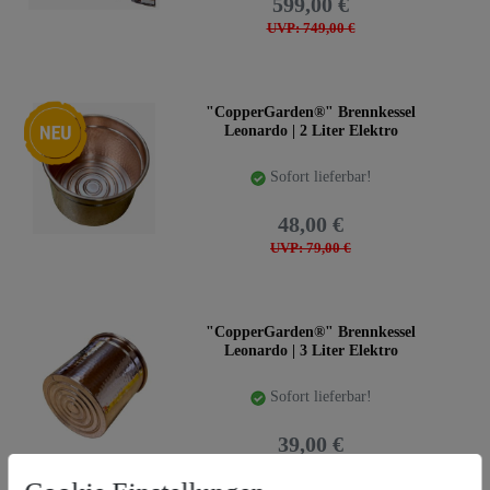
599,00 €
UVP: 749,00 €
Neuheit
"CopperGarden®" Brennkessel
Leonardo | 2 Liter Elektro
Sofort lieferbar!
48,00 €
UVP: 79,00 €
"CopperGarden®" Brennkessel
Leonardo | 3 Liter Elektro
Sofort lieferbar!
39,00 €
UVP: 89,00 €