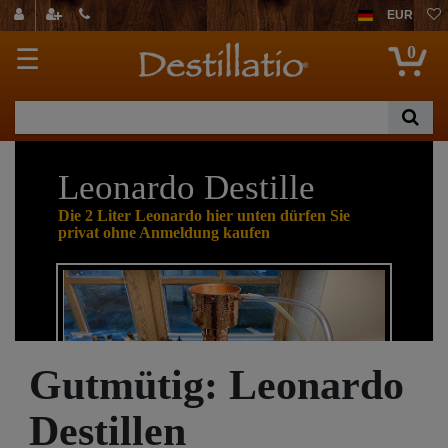
EUR
0
☰
Leonardo Destille
Die 2 Liter Leonardo hier unten dürfen Sie
privat ohne Anmeldung kaufen
Gutmütig: Leonardo
Destillen