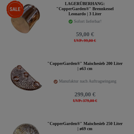
-40%
LAGERÜBERHANG:
"CopperGarden®" Brennkessel
Leonardo | 3 Liter
Sofort lieferbar!
59,00 €
UVP: 99,00 €
"CopperGarden®" Maischesieb 200 Liter
| ø63 cm
Manufaktur nach Auftragseingang
299,00 €
UVP: 379,00 €
"CopperGarden®" Maischesieb 250 Liter
| ø69 cm