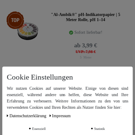
Top-Artikel
"Al-Ambik®" pH-Indikatorpapier | 5
Meter Rolle, pH 1–14
Sofort lieferbar!
ab 3,99 €
UVP: 7,98 €
5
Meter
Cookie Einstellungen
"Hecht" ø24 cm Faltenfilter | grob
Wir nutzen Cookies auf unserer Website. Einige von diesen sind
essenziell, während andere uns helfen, diese Website und Ihre
Sofort lieferbar!
Erfahrung zu verbessern. Weitere Informationen zu den von uns
Wir nutzen Cookies auf unserer Website. Einige von diesen sind
verwendeten Cookies und Ihren Rechten als Nutzer finden Sie hier:
ab 0,50 €
essenziell, während andere uns helfen, diese Website und Ihre Erfahrung
Daten­schutz­erklärung
Impressum
zu verbessern. Weitere Informationen zu den von uns verwendeten
UVP: 1,29 €
Cookies und Ihren Rechten als Nutzer finden Sie in unserer
Daten­schutz­
1
Stück
erklärung
und unserem
Impressum
.
Essenziell
Statistik