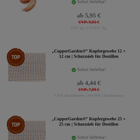
Sofort lieferbar!
ab 5,95 €
UVP: 9,95 €
0.05
kg
| 119,00 € / kg
Top-Artikel
„CopperGarden®“ Kupfergewebe 12 ×
12 cm | Schutzsieb für Destillen
Sofort lieferbar!
ab 4,44 €
UVP: 7,99 €
0.014
Quadratmeter
| 444,00 € / Quadratmeter
Top-Artikel
„CopperGarden®“ Kupfergewebe 25 ×
25 cm | Schutzsieb für Destillen
Sofort lieferbar!