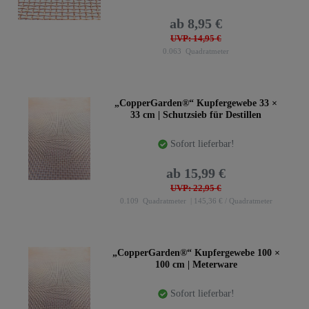
ab 8,95 €
UVP: 14,95 €
0.063
Quadratmeter
„CopperGarden®“ Kupfergewebe 33 ×
33 cm | Schutzsieb für Destillen
Sofort lieferbar!
ab 15,99 €
UVP: 22,95 €
0.109
Quadratmeter
| 145,36 € / Quadratmeter
„CopperGarden®“ Kupfergewebe 100 ×
100 cm | Meterware
Sofort lieferbar!