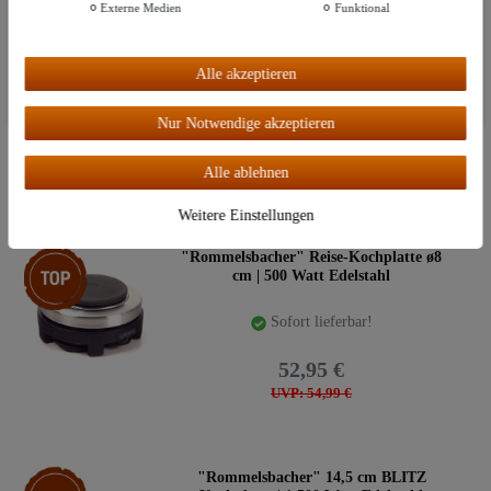
Externe Medien
Funktional
Weitere Einstellungen
Top-Artikel
SET: "Hecht" Reagenzglasgestell | 6
Gläser & Korken
Alle akzeptieren
Alle akzeptieren
Sofort lieferbar!
Nur Notwendige akzeptieren
12,99 €
Alle ablehnen
UVP: 14,95 €
Weitere Einstellungen
Top-Artikel
"Rommelsbacher" Reise-Kochplatte ø8
cm | 500 Watt Edelstahl
Sofort lieferbar!
52,95 €
UVP: 54,99 €
Top-Artikel
"Rommelsbacher" 14,5 cm BLITZ