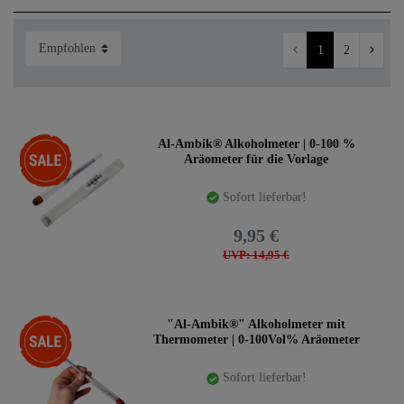
1
2
Zubehör & Ersatzteile für Destillen und
Kupferkochgeräte
In dieser Kategorie finden Sie original Erweiterungen,
spezielles Zubehör und allerlei Ersatzteile für Ihre
Destillen, Kochgeräte und Ihre Küche. Immer passgenau,
-33%
Al-Ambik® Alkoholmeter | 0-100 %
Aräometer für die Vorlage
aus eigener Erfahrung zusammengestellt und seit langem
bewährt. Vom maßgefertigten Ständer über das
Sofort lieferbar!
Thermometer und Messinstrumente bis hin zu originalen
Ersatzteilen: Hier bekommen Sie, was sie sich wünschen.
9,95 €
Viel Spaß beim stöbern und konfigurieren.
UVP: 14,95 €
-28%
"Al-Ambik®" Alkoholmeter mit
Thermometer | 0-100Vol% Aräometer
Sofort lieferbar!