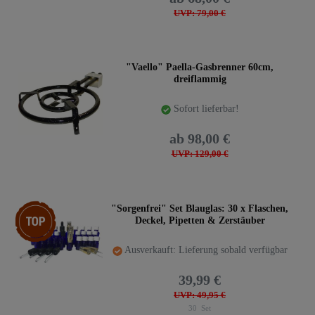
UVP: 79,00 €
"Vaello" Paella-Gasbrenner 60cm,
dreiflammig
Sofort lieferbar!
ab 98,00 €
UVP: 129,00 €
Top-Artikel
"Sorgenfrei" Set Blauglas: 30 x Flaschen,
Deckel, Pipetten & Zerstäuber
Ausverkauft: Lieferung sobald verfügbar
39,99 €
UVP: 49,95 €
30
Set