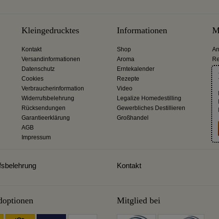
Kleingedrucktes
Informationen
M
Kontakt
Shop
An
Versandinformationen
Aroma
Re
Datenschutz
Erntekalender
Cookies
Rezepte
Verbraucherinformation
Video
Widerrufsbelehrung
Legalize Homedestilling
Rücksendungen
Gewerbliches Destillieren
Garantieerklärung
Großhandel
AGB
Impressum
fsbelehrung
Kontakt
doptionen
Mitglied bei