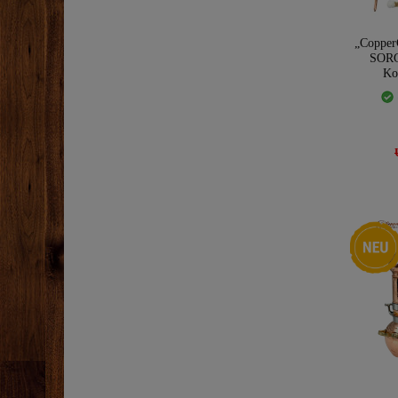
„Coppe
SORG
Ko
Neuheit