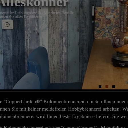
Vielseitig
Die Eine für alles! Destillieren Sie mit oder ohne
Kolonne
e "CopperGarden®" Kolonnenbrennereien bieten Ihnen unend
nnen Sie mit keiner meldefreien Hobbybrennerei arbeiten. Was
lonnenbrennerei wird Ihnen beste Ergebnisse liefern. Sie wer
e Kolonnenbrennerei aus der "CopperGarden®" Manufaktur. E