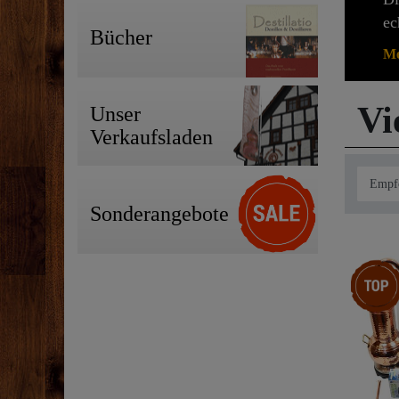
ec
Bücher
Me
Vi
Unser
Verkaufsladen
Sonderangebote
Top-Arti