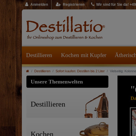
Anmelden
Registrieren
Wir sind für Sie da! +
Destillieren
Kochen mit Kupfer
Ätherisc
Destillieren
Sofort kaufen: Destillen bis 2 Liter
Vielseitig: Kolon
Unsere Themenwelten
"
Da
Destillieren
Kochen