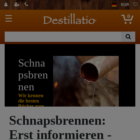
EUR
0
☰
Schna
psbren
nen
Wir kennen
die besten
Bücher zum
Destillieren
Schnapsbrennen:
Nachstehend
bieten wir
Erst informieren -
Ihnen ausgesuchte
Bücher rund ums