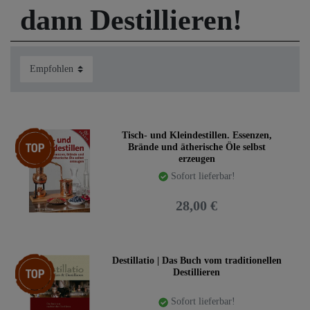
dann Destillieren!
Schnapsbrennen.
Besonders empfehlen möchten wir zuerst unser eigenes
Buch
Destillatio
,
vor allem wenn Sie Schnaps und
Edelbrand mit einer traditionellen Kupferdestille brennen
möchten.
Zum zweiten empfehlen wir gerne das Buch von Herrn
Schmickl
Schnapsbrennen als Hobby
als ideales
Begleitbuch für alle kompakten Destillieranlagen.
Top-Artikel
Tisch- und Kleindestillen. Essenzen,
Brände und ätherische Öle selbst
Es gibt eine große Menge Bücher zum Thema, bei uns
erzeugen
finden Sie die Besten. Bitte lesen Sie die einzelnen
Sofort lieferbar!
Beschreibungen der Bücher durch, sicher finden Sie so
schnell das am besten zu Ihren Vorstellungen passende
28,00 €
Buch zum Schnapsbrennen.
Wir wünschen viel Spaß beim lesen und beim
Destillieren und beim Verkosten,
Top-Artikel
Destillatio | Das Buch vom traditionellen
Ihr Destillatio Team
Destillieren
Sofort lieferbar!