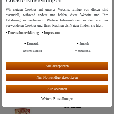
Wir nutzen Cookies auf unserer Website. Einige von diesen sind
Top-Artikel
Whisky selbst gemacht | Das Praxisbuch
von Peter Jäger
essenziell, während andere uns helfen, diese Website und Ihre
Erfahrung zu verbessern. Weitere Informationen zu den von uns
Wir nutzen Cookies auf unserer Website. Einige von diesen sind
Sofort lieferbar!
verwendeten Cookies und Ihren Rechten als Nutzer finden Sie hier:
essenziell, während andere uns helfen, diese Website und Ihre Erfahrung
Daten­schutz­erklärung
Impressum
zu verbessern. Weitere Informationen zu den von uns verwendeten
22,00 €
Cookies und Ihren Rechten als Nutzer finden Sie in unserer
Daten­schutz­
erklärung
und unserem
Impressum
.
Essenziell
Statistik
Externe Medien
Funktional
Weitere Einstellungen
Sonderangebot
Lagerräumung: Kretischer Raki - Raki
Kultur | Tresterbrände
Alle akzeptieren
Alle akzeptieren
Sofort lieferbar!
Nur Notwendige akzeptieren
9,95 €
Alle ablehnen
Weitere Einstellungen
Schnapsbrennen | Mit Anhang
"Kornbrand"