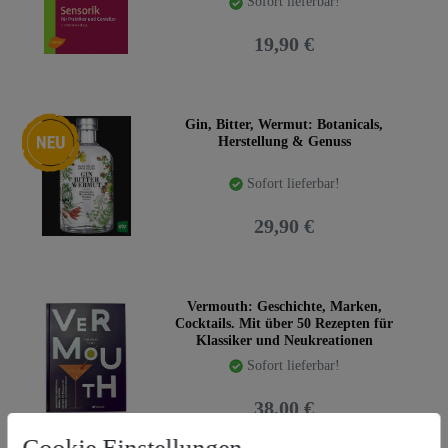
Sofort lieferbar!
19,90 €
Neuheit
Gin, Bitter, Wermut: Botanicals,
Herstellung & Genuss
Sofort lieferbar!
29,90 €
Vermouth: Geschichte, Marken,
Cocktails. Mit über 50 Rezepten für
Klassiker und Neukreationen
Sofort lieferbar!
38,00 €
Cookie Einstellungen