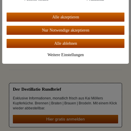
UVP: 2,89 €
Weitere Einstellungen
20
ml
| 100,00 € / Liter
Alle akzeptieren
Alle akzeptieren
Nur Notwendige akzeptieren
Alle ablehnen
Weitere Einstellungen
Der Destillatio Rundbrief
Exklusive Informationen, monatlich frisch aus Kai Möllers
Kupferküche. Brennen | Braten | Brauen | Brodeln. Mit einem Klick
wieder abbestellbar.
Hier gratis anmelden