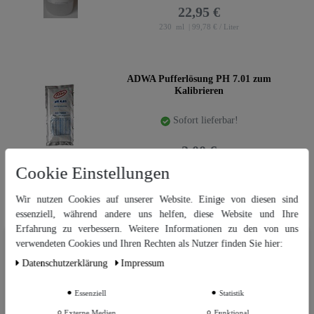
22,95 €
230
ml
| 99,78 € / Liter
ADWA Pufferlösung PH 7.01 zum
Kalibrieren
Sofort lieferbar!
2,00 €
UVP: 2,89 €
Cookie Einstellungen
20
ml
| 100,00 € / Liter
Wir nutzen Cookies auf unserer Website. Einige von diesen sind
essenziell, während andere uns helfen, diese Website und Ihre
Erfahrung zu verbessern. Weitere Informationen zu den von uns
Neuheit
ADWA Pufferlösung PH 4.01 zum
Wir nutzen Cookies auf unserer Website. Einige von diesen sind
Kalibrieren
verwendeten Cookies und Ihren Rechten als Nutzer finden Sie hier:
essenziell, während andere uns helfen, diese Website und Ihre Erfahrung
Daten­schutz­erklärung
Impressum
zu verbessern. Weitere Informationen zu den von uns verwendeten
Sofort lieferbar!
Cookies und Ihren Rechten als Nutzer finden Sie in unserer
Daten­schutz­
erklärung
und unserem
Impressum
.
Essenziell
Statistik
2,00 €
Externe Medien
Funktional