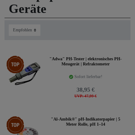
Destillatio.de
Geräte
bieten auch allerlei Messinstrumente und Hilfen an, damit
Sie bei der Alkoholherstellung und beim Einmaischen
immer richtig messen können. Vorlaufabtrenntest, PH-
Teststreifen, etc, ...
Schneller Versand auch wenn die Maische schon
blubbert
Top-Artikel
"Adwa" PH-Tester | elektronisches PH-
Messgerät | Refraktometer
Sofort lieferbar!
38,95 €
UVP: 47,99 €
Top-Artikel
"Al-Ambik®" pH-Indikatorpapier | 5
Meter Rolle, pH 1–14