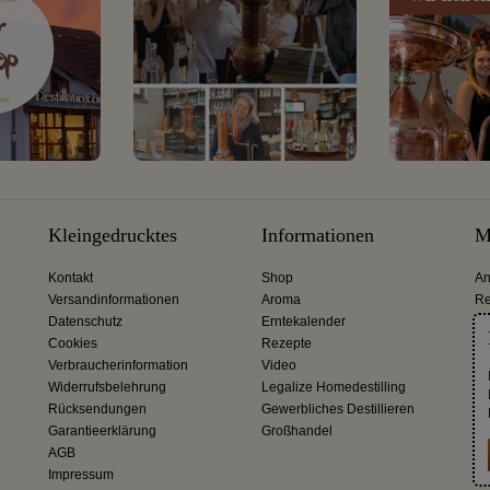
Kleingedrucktes
Informationen
M
Kontakt
Shop
An
Versandinformationen
Aroma
Re
Datenschutz
Erntekalender
Cookies
Rezepte
Verbraucherinformation
Video
Widerrufsbelehrung
Legalize Homedestilling
Rücksendungen
Gewerbliches Destillieren
Garantieerklärung
Großhandel
AGB
Impressum