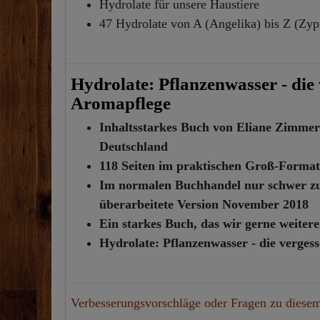
Hydrolate für unsere Haustiere
47 Hydrolate von A (Angelika) bis Z (Zypr
Hydrolate: Pflanzenwasser - di
Aromapflege
Inhaltsstarkes Buch von Eliane Zimmerm
Deutschland
118 Seiten im praktischen Groß-Format 
Im normalen Buchhandel nur schwer zu f
überarbeitete Version November 2018
Ein starkes Buch, das wir gerne weiter
Hydrolate: Pflanzenwasser - die verges
Verbesserungsvorschläge oder Fragen zu diesem