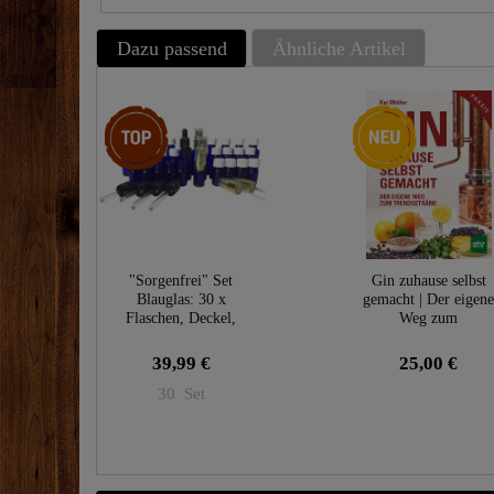
Dazu passend
Ähnliche Artikel
Top-Artikel
Neuheit
"Sorgenfrei" Set
Gin zuhause selbst
Blauglas: 30 x
gemacht | Der eigen
Flaschen, Deckel,
Weg zum
Pipetten & Zerstäuber
Trendgetränk
39,99 €
25,00 €
30
Set