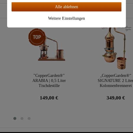
Alle ablehnen
Weitere Einstellungen
Top-Artikel
"CopperGarden®"
„CopperGarden®“
e
ARABIA | 0,5 Liter
SIGNATURE 2 Lite
Tischdestille
Kolonnenbrennerei
149,00 €
349,00 €