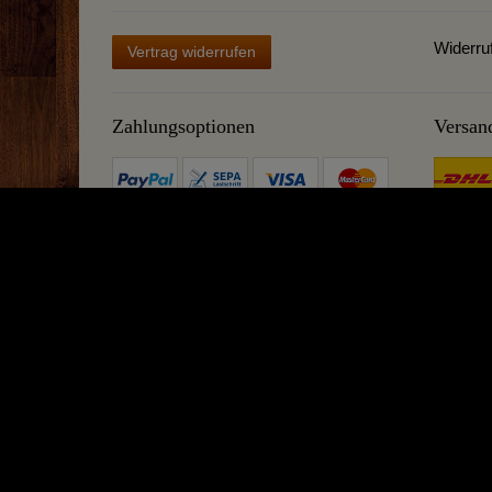
Widerru
Vertrag widerrufen
Zahlungsoptionen
Versan
Mehr über Destillatio
Bei uns dreht sich alles ums Destillieren und Kochen! Möchten 
erhalten Sie bei uns. Gerne beraten wir Sie beim Kauf einer Des
Noch was: Wie unsere Kupferschmiede können wir noch viel meh
nahezu unkaputtbar und entsprechend eine nachhaltige Anschaff
neutralisiertem Versand direkt aus der Rhön. Falls Sie etwas b
Destillatio, Al-Ambik®, MoonshinersChoice® und CopperGarden® sind ein