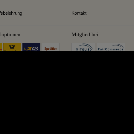
fsbelehrung
Kontakt
doptionen
Mitglied bei
Sie eine Destille kaufen? Dann sind Sie hier richtig. Wir brennen selber und wiss
tille! Wir destillieren aus Leidenschaft und sind gerne für Sie da, auch noch Jahre
r. Wir sind wahre Meister im Schmieden und Benutzen traditioneller Kupferkess
ung für Generationen. EU Markenqualität aus fairer europäischer Manufaktur aus 
ei uns vermissen, schmieden wir gerne individuell nach Ihren Wünschen.
getragene Markenzeichen. Alle Bilder und Texte dieser Seiten unterliegen internationalem 