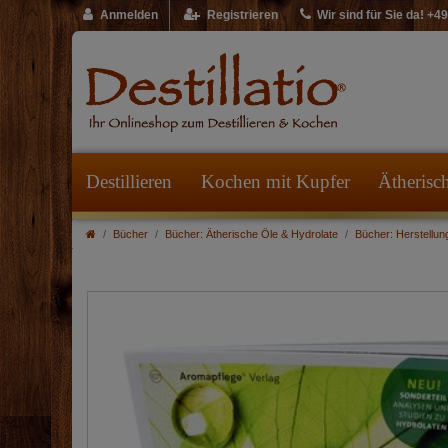
Anmelden
Registrieren
Wir sind für Sie da! +
Destillieren
Kochen mit Kupfer
Ätherisc
Bücher
Bücher: Ätherische Öle & Hydrolate
Bücher: Herstellun