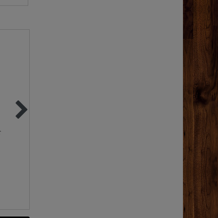
Artikelpaket
Top-Artikel
10 x Blauglas Flasche
"Hecht" 10ml
r
je 30 ml mit DIN18
Sicherheits-Pipette |
Gewinde, Deckel &
Deutsche
Sprühkopf
Laborqualität
25,90 €
27,95 €
10
Stück
| 2,59 € /
Stück