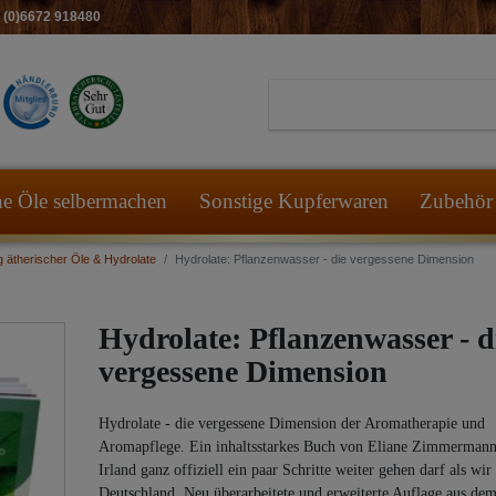
49 (0)6672 918480
he Öle selbermachen
Sonstige Kupferwaren
Zubehör 
g ätherischer Öle & Hydrolate
Hydrolate: Pflanzenwasser - die vergessene Dimension
Hydrolate: Pflanzenwasser - d
vergessene Dimension
Hydrolate - die vergessene Dimension der Aromatherapie und
Aromapflege. Ein inhaltsstarkes Buch von Eliane Zimmermann,
Irland ganz offiziell ein paar Schritte weiter gehen darf als wir
Deutschland. Neu überarbeitete und erweiterte Auflage aus dem