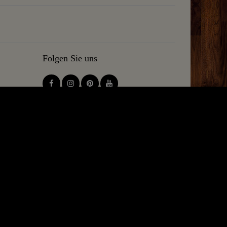
Folgen Sie uns
en was wir tun. Die besten Hobby-und Small Batch Brennereien
 nach Ihrem Kauf! Versprochen!
el und Kupferpfannen. Unsere kupfernen Küchengeräte sind
100% reinen Materialien. Bleifrei & Vegan mit CO2
Copyright und dürfen nur mit schriftlicher Genehmigung verwendet