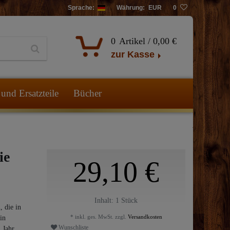
Sprache:
Währung:
EUR
0
0
Artikel /
0,00 €
zur Kasse
und Ersatzteile
Bücher
ie
29,10 €
Inhalt:
1
Stück
 die in
* inkl. ges. MwSt. zzgl.
Versandkosten
 in
Wunschliste
 Jahr