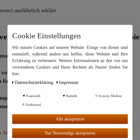
esse) ausführlich erklärt
Cookie Einstellungen
e vergessene Dimension der Aromatherapie
Wir nutzen Cookies auf unserer Website. Einige von diesen sind
essenziell, während andere uns helfen, diese Website und Ihre
ann die in Irland etwas weiter gehen darf als wir in
Erfahrung zu verbessern. Weitere Informationen zu den von uns
Wir nutzen Cookies auf unserer Website. Einige von diesen sind
essenziell, während andere uns helfen, diese Website und Ihre
verwendeten Cookies und Ihren Rechten als Nutzer finden Sie
Erfahrung zu verbessern. Weitere Informationen zu den von uns
von 21 x 21 cm. Quadratisch, Softcover
hier:
verwendeten Cookies und Ihren Rechten als Nutzer finden Sie in
inden - bei uns sofort ab Lager lieferbar - neueste
unserer
Daten­schutz­erklärung
Daten­schutz­erklärung
Impressum
und unserem
Impressum
.
Essenziell
Statistik
Externe Medien
empfehlen und selber benutzen
Weitere Einstellungen
Funktional
sene Dimension
Alle
Alle akzeptieren
akzeptiere
n
 Artikel
Nur Notwendige akzeptieren