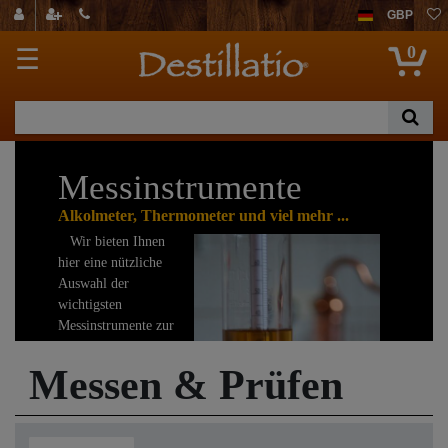
GBP
0
☰
Messinstrumente
Alkolmeter, Thermometer und viel mehr ...
Wir bieten Ihnen
hier eine nützliche
Auswahl der
wichtigsten
Messinstrumente zur
Destillation,
Alkoholherstellung
Messen & Prüfen
und zum Kochen. In
erster Linie stehen
hier Thermometer