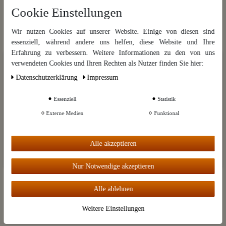
Cookie Einstellungen
Kategorien
Wir nutzen Cookies auf unserer Website. Einige von diesen sind
Marken
essenziell, während andere uns helfen, diese Website und Ihre
Kleingedrucktes
Erfahrung zu verbessern. Weitere Informationen zu den von uns
Wir nutzen Cookies auf unserer Website. Einige von diesen sind
verwendeten Cookies und Ihren Rechten als Nutzer finden Sie hier:
essenziell, während andere uns helfen, diese Website und Ihre Erfahrung
Informationen
Daten­schutz­erklärung
Impressum
zu verbessern. Weitere Informationen zu den von uns verwendeten
Cookies und Ihren Rechten als Nutzer finden Sie in unserer
Daten­schutz­
Mein Konto
erklärung
und unserem
Impressum
.
Essenziell
Statistik
Destillatio
Externe Medien
Funktional
Weitere Einstellungen
Alle akzeptieren
Vertrag widerrufen
Alle akzeptieren
Nur Notwendige akzeptieren
Widerrufsbelehrung
Kontakt
Alle ablehnen
Weitere Einstellungen
Zahlungsoptionen