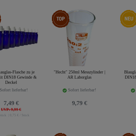
aket
Top-Artikel
Neuheit
auglas-Flasche zu je
"Hecht" 250ml Messzylinder |
Blaugl
it DIN18 Gewinde &
AR Laborglas
DIN18
Deckel
Sofort lieferbar!
Sofort lieferbar!
7,49 €
9,79 €
UVP: 9,99 €
tück
| 0,75 € / Stück
Artikelpaket
Artikelp