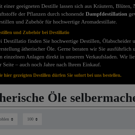
t einer geeigneten Destille lassen sich aus Kräutern, Blüten
ftstoffe der Pflanzen durch schonende
Dampfdestillation
gew
stillen und Zubehör für hochwertige Aromadestillate.
stillen und Zubehör bei Destillatio
i Destillatio finden Sie hochwertige Destillen, Ölabscheider
rstellung ätherischer Öle. Gerne beraten wir Sie ausführlich
n einzelnen Anlagen direkt in unserem Verkaufsladen. Wir lie
r Seite – auch noch Jahre nach Ihrem Einkauf.
le hier gezeigten Destillen dürfen Sie sofort bei uns bestellen.
herische Öle selbermach