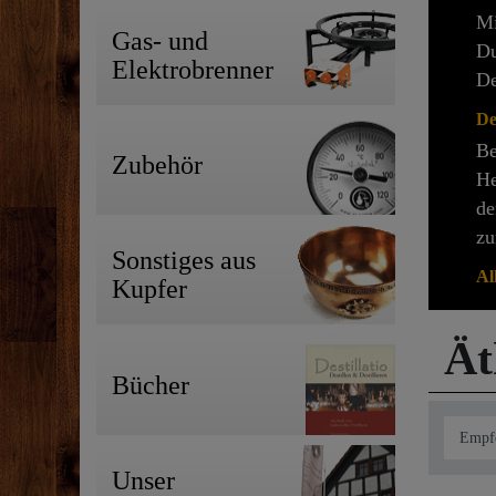
Mi
Gas- und
Du
Elektrobrenner
De
De
Be
Zubehör
He
de
zu
Sonstiges aus
Al
Kupfer
Ät
Bücher
Unser