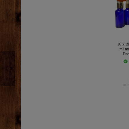
10 x Bl
ml m
Dec
10
S