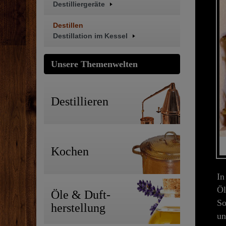
Destilliergeräte
Destillen
Destillation im Kessel
Unsere Themenwelten
Destillieren
Kochen
In
Öl
Öle & Duft-
So
herstellung
u