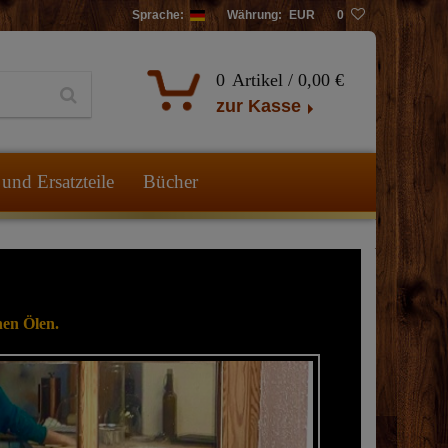
Sprache:
Währung:
EUR
0
0
Artikel /
0,00 €
zur Kasse
und Ersatzteile
Bücher
hen Ölen.
Anmeldefrei se
Zig
bew