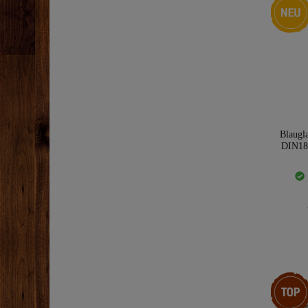
Blaugl
DIN18
Artikelp