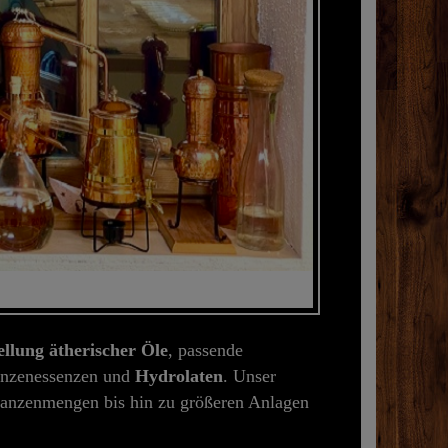
Qual
Garantiert di
Gewerbe.
ellung ätherischer Öle
, passende
lanzenessenzen und
Hydrolaten
. Unser
flanzenmengen bis hin zu größeren Anlagen