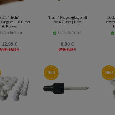
SET: "Hecht"
"Hecht" Reagenzglasgestell
Decke
lasgestell | 6 Gläser
für 6 Gläser | Holz
schwar
& Korken
D
Sofort lieferbar!
Sofort lieferbar!
12,99 €
8,90 €
UVP: 14,95 €
UVP: 8,99 €
Neuheit
Neuheit