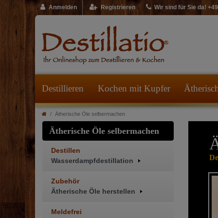
Anmelden
Registrieren
Wir sind für Sie da! +
Destillieren
Kochen mit Kupfer
Ätherisc
Ätherische Öle selbermachen
Ätherische Öle selbermachen
Ä
Destillen
De
Wasserdampfdestillation
Zubehör
Ätherische Öle herstellen
Meldefrei