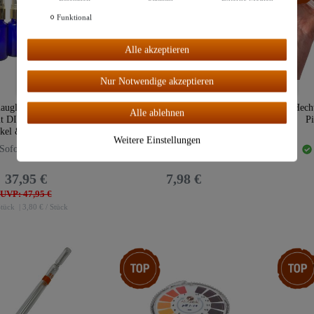
Weitere Einstellungen
Funktional
Alle
Alle akzeptieren
akzeptiere
n
Nur Notwendige akzeptieren
auglas Flasche je 50
"Hecht" 100ml Messzylinder |
"Hecht
Alle ablehnen
it DIN18 Gewinde,
AR-Laborglas
Pi
kel & Sprühkopf
Weitere Einstellungen
Sofort lieferbar!
Sofort lieferbar!
37,95 €
7,98 €
UVP: 47,95 €
tück
| 3,80 € / Stück
Top-Artikel
Artikelp