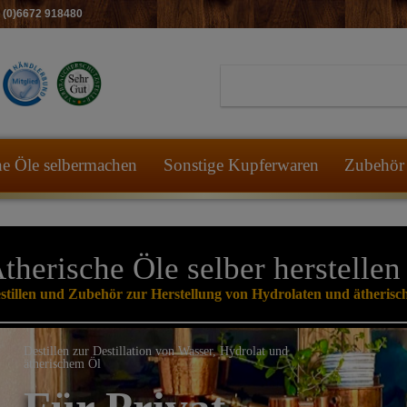
49 (0)6672 918480
he Öle selbermachen
Sonstige Kupferwaren
Zubehör 
therische Öle selber herstellen
stillen und Zubehör zur Herstellung von Hydrolaten und ätherisc
Destillen zur Destillation von Wasser, Hydrolat und
ätherischem Öl