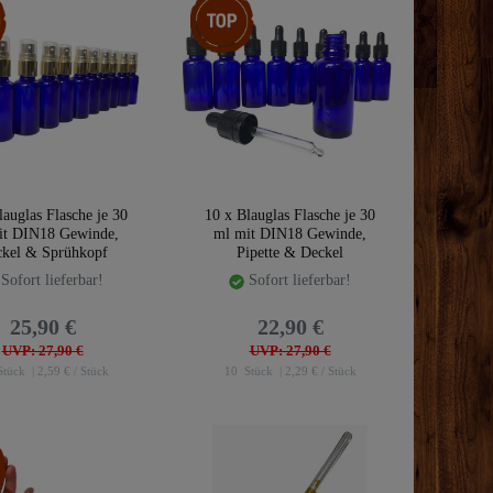
lauglas Flasche je 30
10 x Blauglas Flasche je 30
it DIN18 Gewinde,
ml mit DIN18 Gewinde,
kel & Sprühkopf
Pipette & Deckel
Sofort lieferbar!
Sofort lieferbar!
25,90 €
22,90 €
UVP: 27,90 €
UVP: 27,90 €
tück
| 2,59 € / Stück
10
Stück
| 2,29 € / Stück
kel