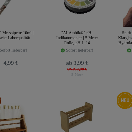
" Messpipette 10ml |
"Al-Ambik®" pH-
Spiri
sche Laborqualität
Indikatorpapier | 5 Meter
Klarglas
Rolle, pH 1–14
Hydrola
Sofort lieferbar!
Sofort lieferbar!
4,99 €
ab 3,99 €
UVP: 7,98 €
5
Meter
kel
Neuheit