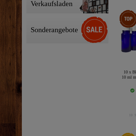
Verkaufsladen
Artikelp
Sonderangebote
10 x Bl
10 ml m
10
S
Neuheit