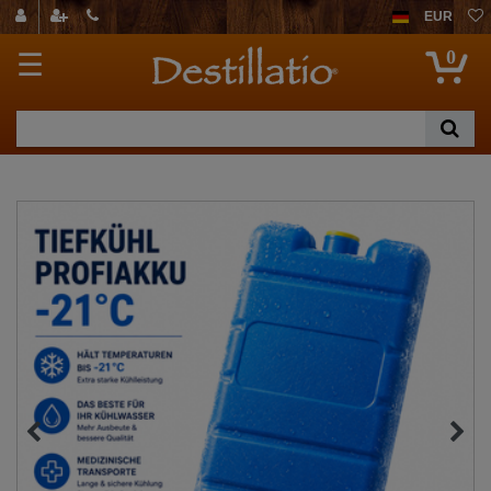
EUR
0
☰