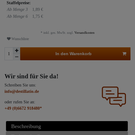
Staffelpreise:
Ab Menge 3
1,89 €
Ab Menge 6
1,75 €
* inkl. ges. MwSt. zzgl.
Versandkosten
Wunschliste
In den Warenkorb
Wir sind für Sie da!
Schreiben Sie uns:
info@destillatio.de
oder rufen Sie an:
+49 (0)6672 918480*
Beschreibung