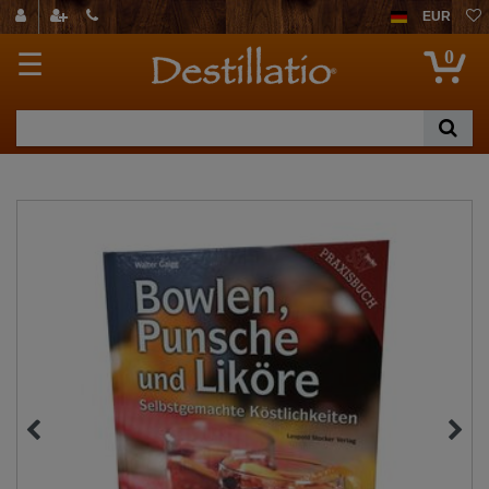
EUR
0
☰