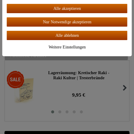
Alle akzeptieren
Alle akzeptieren
Verbesserungsvorschläge oder Fragen zu diesem
Nur Notwendige akzeptieren
Artikel
Alle ablehnen
Dazu passend
Weitere Einstellungen
Ähnliche Artikel
Lagerräumung: Kretischer Raki -
Sonderangebot
Raki Kultur | Tresterbrände
9,95 €