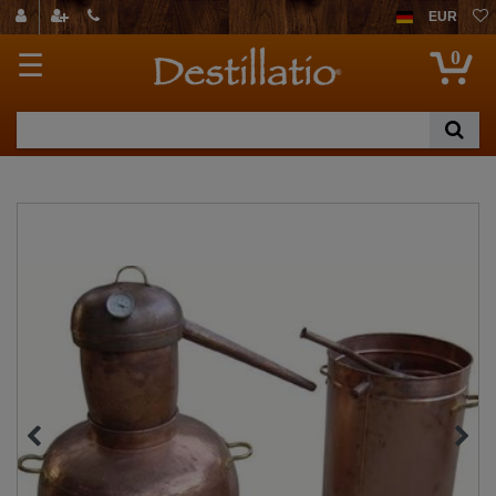
EUR
0
☰