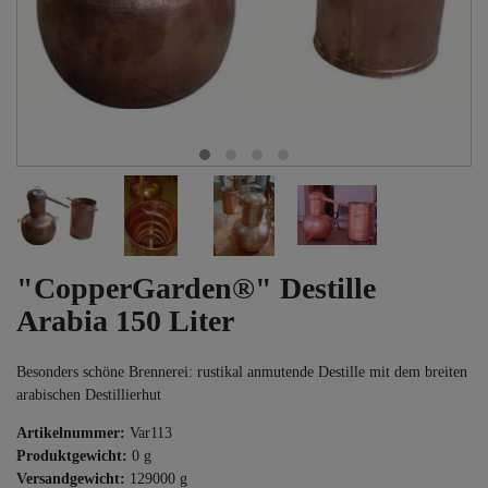
"CopperGarden®" Destille
Arabia 150 Liter
Besonders schöne Brennerei: rustikal anmutende Destille mit dem breiten
arabischen Destillierhut
Artikelnummer:
Var113
Produktgewicht:
0
g
Versandgewicht:
129000
g