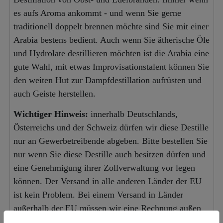
es aufs Aroma ankommt - und wenn Sie gerne
traditionell doppelt brennen möchte sind Sie mit einer
Arabia bestens bedient. Auch wenn Sie ätherische Öle
und Hydrolate destillieren möchten ist die Arabia eine
gute Wahl, mit etwas Improvisationstalent können Sie
den weiten Hut zur Dampfdestillation aufrüsten und
auch Geiste herstellen.
Wichtiger Hinweis:
innerhalb Deutschlands,
Österreichs und der Schweiz dürfen wir diese Destille
nur an Gewerbetreibende abgeben. Bitte bestellen Sie
nur wenn Sie diese Destille auch besitzen dürfen und
eine Genehmigung ihrer Zollverwaltung vor legen
können. Der Versand in alle anderen Länder der EU
ist kein Problem. Bei einem Versand in Länder
außerhalb der EU müssen wir eine Rechnung außen
an der Palette für den Zoll anbringen, die Einfuhr in