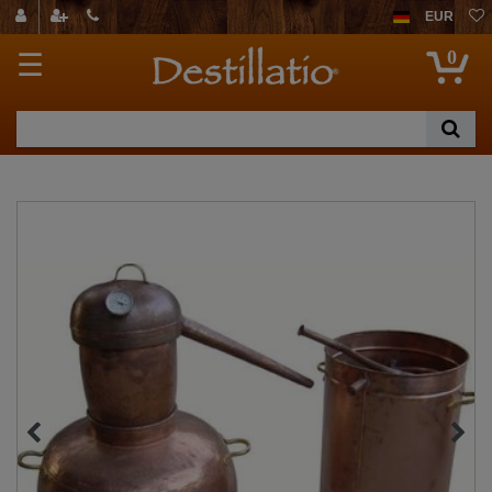
EUR
0
☰