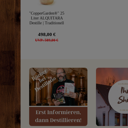
"CopperGarden®" 25
Liter ALQUITARA
Destille | Traditionell
498,00 €
UVP: 589,00 €