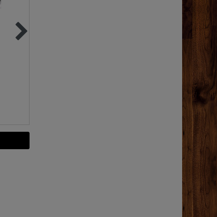
"Rommelsbacher"
"Dr. Becher" Kupfe
22cm GASTRO
Reiniger | 500ml
Kochplatte | 2.000
Protall Spezial
Watt Edelstahl
99,90 €
8,99 €
500
ml
| 17,98 € 
Liter