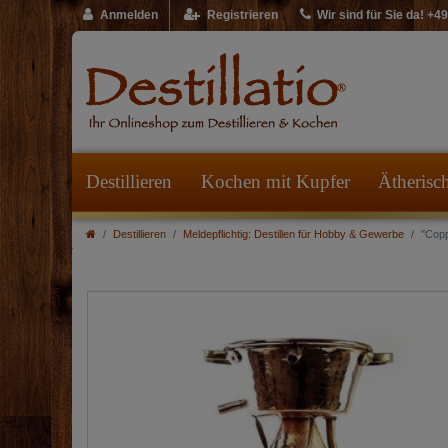
Anmelden
Registrieren
Wir sind für Sie da! +
Destillieren
Kochen mit Kupfer
Ätherisc
Destillieren
Meldepflichtig: Destillen für Hobby & Gewerbe
"Copp