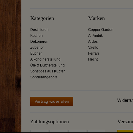
Kategorien
Marken
Destillieren
Copper Garden
Kochen
Al-Ambik
Dekorieren
Ardes
Zubehör
Vaello
Bücher
Ferrari
Alkoholherstellung
Hecht
Öle & Duftherstellung
Sonstiges aus Kupfer
Sonderangebote
Widerru
Vertrag widerrufen
Zahlungsoptionen
Versan