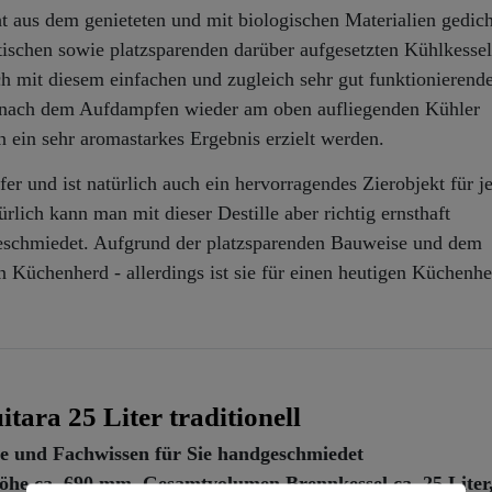
ht aus dem genieteten und mit biologischen Materialien gedich
tischen sowie platzsparenden darüber aufgesetzten Kühlkessel
ch mit diesem einfachen und zugleich sehr gut funktionierend
nell nach dem Aufdampfen wieder am oben aufliegenden Kühler
n ein sehr aromastarkes Ergebnis erzielt werden.
er und ist natürlich auch ein hervorragendes Zierobjekt für j
rlich kann man mit dieser Destille aber richtig ernsthaft
h geschmiedet. Aufgrund der platzsparenden Bauweise und dem
n Küchenherd - allerdings ist sie für einen heutigen Küchenhe
ara 25 Liter traditionell
be und Fachwissen für Sie handgeschmiedet
Höhe ca. 690 mm, Gesamtvolumen Brennkessel ca. 25 Liter