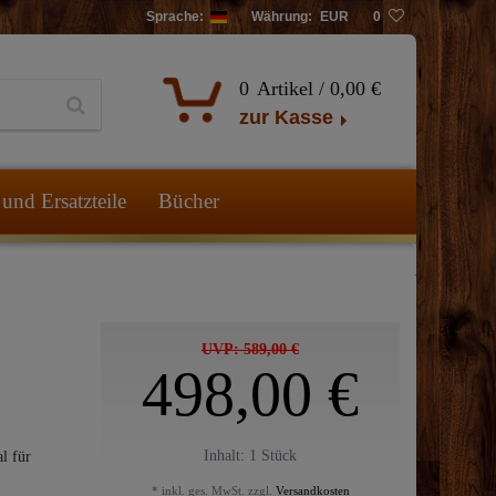
Sprache:
Währung:
EUR
0
0
Artikel /
0,00 €
zur Kasse
und Ersatzteile
Bücher
UVP: 589,00 €
498,00 €
Inhalt:
1
Stück
l für
* inkl. ges. MwSt. zzgl.
Versandkosten