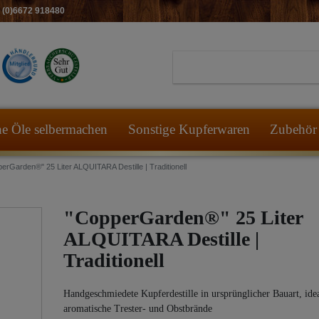
49 (0)6672 918480
he Öle selbermachen
Sonstige Kupferwaren
Zubehör 
erGarden®" 25 Liter ALQUITARA Destille | Traditionell
"CopperGarden®" 25 Liter
ALQUITARA Destille |
Traditionell
Handgeschmiedete Kupferdestille in ursprünglicher Bauart, idea
aromatische Trester- und Obstbrände