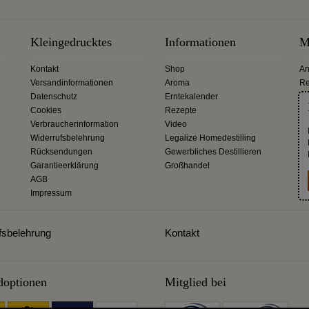
Kleingedrucktes
Informationen
M
Kontakt
Shop
An
Versandinformationen
Aroma
Re
Datenschutz
Erntekalender
Cookies
Rezepte
Verbraucherinformation
Video
Widerrufsbelehrung
Legalize Homedestilling
Rücksendungen
Gewerbliches Destillieren
Garantieerklärung
Großhandel
AGB
Impressum
fsbelehrung
Kontakt
doptionen
Mitglied bei