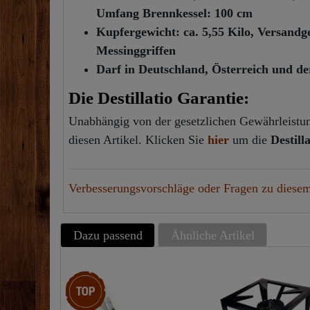
Umfang Brennkessel: 100 cm
Kupfergewicht: ca. 5,55 Kilo, Versand
Messinggriffen
Darf in Deutschland, Österreich und d
Die Destillatio Garantie:
Unabhängig von der gesetzlichen Gewährleistung
diesen Artikel. Klicken Sie
hier
um die
Destill
Verbesserungsvorschläge oder Fragen zu diesem
Dazu passend
Ähnliche Artikel
Top-Artikel