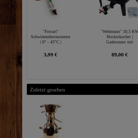
"Ferrari"
"Wehmann" 10,5 K
Schwimmthermometer
Hockerkocher |
| 0° - 45°C |
Gasbrenner mit
Kühlwasserthermomet
Zündsicherung
er
3,99 €
89,00 €
Zuletzt gesehen