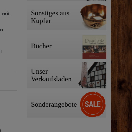
Sonstiges aus
 mit
Kupfer
en
Bücher
f
Unser
Verkaufsladen
Sonderangebote
Neuheit