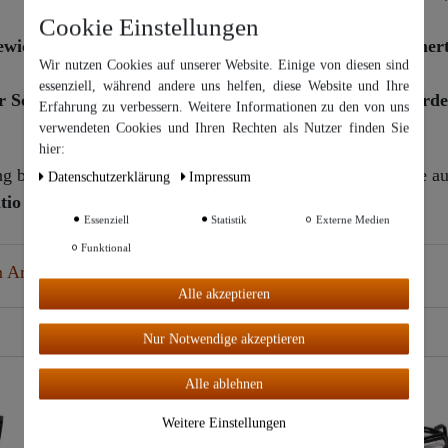
Cookie Einstellungen
gewicht: 7,800 Gramm, Material: Kupfer blank gehämmert
Wir nutzen Cookies auf unserer Website. Einige von diesen sind
essenziell, während andere uns helfen, diese Website und Ihre
er Schweiz nur mit Anmeldung beim Zoll abgegeben werd
Erfahrung zu verbessern. Weitere Informationen zu den von uns
Wir nutzen Cookies auf unserer Website. Einige von diesen sind
essenziell, während andere uns helfen, diese Website und Ihre
verwendeten Cookies und Ihren Rechten als Nutzer finden Sie
Erfahrung zu verbessern. Weitere Informationen zu den von uns
hier:
verwendeten Cookies und Ihren Rechten als Nutzer finden Sie in
 bietet Destillatio Ihnen zwei Jahre volle Händlergarantie au
unserer
Daten­schutz­erklärung
Daten­schutz­erklärung
Impressum
und unserem
Impressum
.
atio Garantieerklärung
einsehen zu können.
Essenziell
Statistik
Externe Medien
Weitere Einstellungen
Funktional
 Artikel
Alle
Alle akzeptieren
akzeptiere
n
Nur Notwendige akzeptieren
Alle ablehnen
Top-Artikel
Weitere Einstellungen