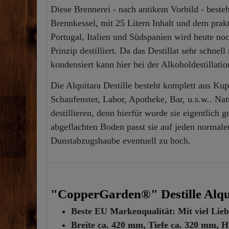
Diese Brennerei - nach antikem Vorbild - beste
Brennkessel, mit 25 Litern Inhalt und dem prak
Portugal, Italien und Südspanien wird heute no
Prinzip destilliert. Da das Destillat sehr sch
kondensiert kann hier bei der Alkoholdestillatio
Die Alquitara Destille besteht komplett aus Kupf
Schaufenster, Labor, Apotheke, Bar, u.s.w.. Natü
destillieren, denn hierfür wurde sie eigentlic
abgeflachten Boden passt sie auf jeden normale
Dunstabzugshaube eventuell zu hoch.
"CopperGarden®" Destille Alquit
Beste EU Markenqualität: Mit viel Lie
Breite ca. 420 mm, Tiefe ca. 320 mm, 