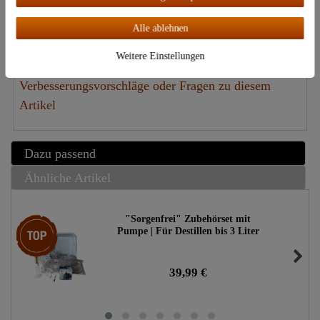
um die
Destillatio Garantieerklärung
einsehen zu
Alle ablehnen
können.
Weitere Einstellungen
Verbesserungsvorschläge oder Fragen zu diesem
Artikel
Dazu passend
Ähnliche Artikel
"Sorgenfrei" Zubehörset mit
Top-Artikel
Pumpe | Für Destillen bis 3 Liter
39,99 €