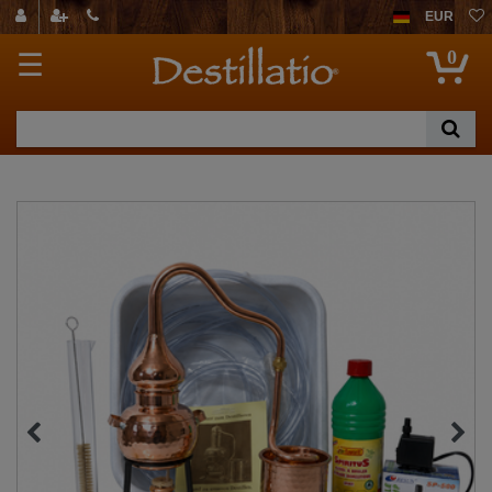
EUR
0
☰