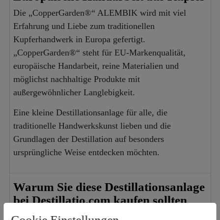
Die „CopperGarden®“ ALEMBIK wird mit viel
Erfahrung und Liebe zum traditionellen
Kupferhandwerk in Europa gefertigt.
„CopperGarden®“ steht für EU-Markenqualität,
europäische Handarbeit, reine Materialien und
möglichst nachhaltige Produkte mit
außergewöhnlicher Langlebigkeit.
Eine kleine Destillationsanlage für alle, die
traditionelle Handwerkskunst lieben und die
Grundlagen der Destillation auf besonders
ursprüngliche Weise entdecken möchten.
Warum Sie diese Destillationsanlage
bei Destillatio.com kaufen sollten
Sie erhalten eine komplette kleine
Cookie Einstellungen