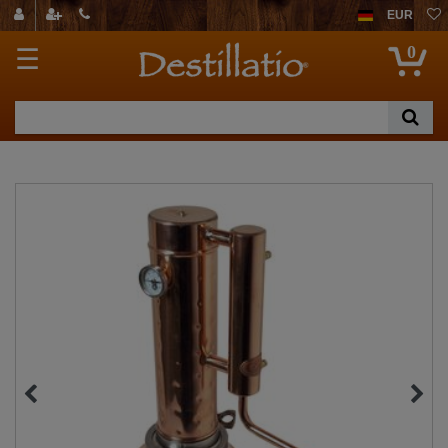
EUR
0
☰