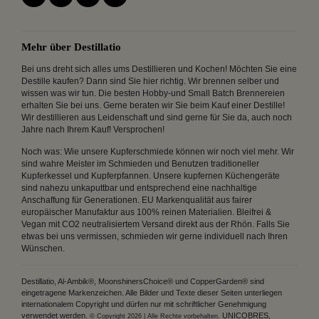
Mehr über Destillatio
Bei uns dreht sich alles ums Destillieren und Kochen! Möchten Sie eine
Destille kaufen? Dann sind Sie hier richtig. Wir brennen selber und
wissen was wir tun. Die besten Hobby-und Small Batch Brennereien
erhalten Sie bei uns. Gerne beraten wir Sie beim Kauf einer Destille!
Wir destillieren aus Leidenschaft und sind gerne für Sie da, auch noch
Jahre nach Ihrem Kauf! Versprochen!
Noch was: Wie unsere Kupferschmiede können wir noch viel mehr. Wir
sind wahre Meister im Schmieden und Benutzen traditioneller
Kupferkessel und Kupferpfannen. Unsere kupfernen Küchengeräte
sind nahezu unkaputtbar und entsprechend eine nachhaltige
Anschaffung für Generationen. EU Markenqualität aus fairer
europäischer Manufaktur aus 100% reinen Materialien. Bleifrei &
Vegan mit CO2 neutralisiertem Versand direkt aus der Rhön. Falls Sie
etwas bei uns vermissen, schmieden wir gerne individuell nach Ihren
Wünschen.
Destillatio, Al-Ambik®, MoonshinersChoice® und CopperGarden® sind
eingetragene Markenzeichen. Alle Bilder und Texte dieser Seiten unterliegen
internationalem Copyright und dürfen nur mit schriftlicher Genehmigung
verwendet werden.
UNICOBRES,
© Copyright 2026 | Alle Rechte vorbehalten.