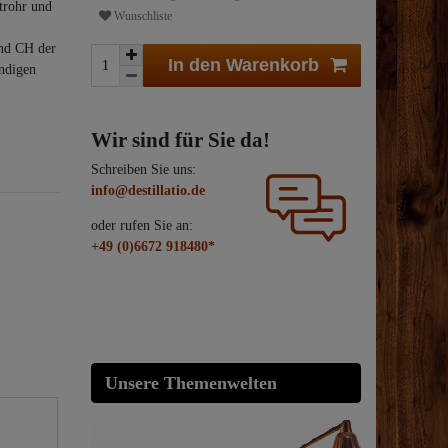
trohr und
Wunschliste
und CH der
In den Warenkorb
ändigen
Wir sind für Sie da!
Schreiben Sie uns:
info@destillatio.de
oder rufen Sie an:
+49 (0)6672 918480*
Unsere Themenwelten