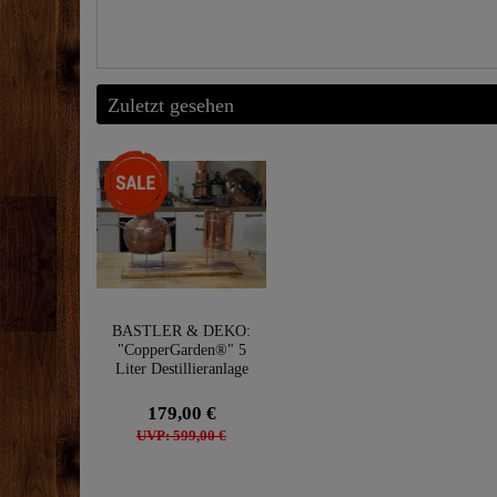
Zuletzt gesehen
-70%
BASTLER & DEKO:
"CopperGarden®" 5
Liter Destillieranlage
Arabia
179,00 €
UVP: 599,00 €