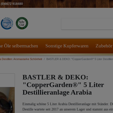
49 (0)6672 918480
he Öle selbermachen
Sonstige Kupferwaren
Zubehör 
a Destillen: Aromastarke Schönheit
BASTLER & DEKO: "CopperGarden®" 5 Liter Destillier
BASTLER & DEKO:
"CopperGarden®" 5 Liter
Destillieranlage Arabia
Einmalig schöne 5 Liter Arabia Destillieranlage mit Ständer. D
Destille wartete seit 2017 an unserem Lager und stammt aus ei