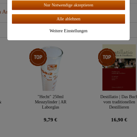
n
Nur Notwendige akzeptieren
 Artikel
Alle ablehnen
Weitere Einstellungen
Top-Artikel
Top-Artikel
"Hecht" 250ml
Destillatio | Das Buc
&
Messzylinder | AR
vom traditionellen
Laborglas
Destillieren
9,79 €
16,90 €