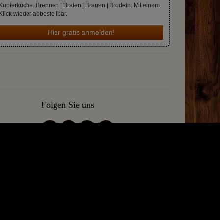
Kupferküche: Brennen | Braten | Brauen | Brodeln. Mit einem
Klick wieder abbestellbar.
Hier gratis anmelden!
Folgen Sie uns
en was wir tun. Die besten Hobby-und Small Batch Brennereien
 nach Ihrem Kauf! Versprochen!