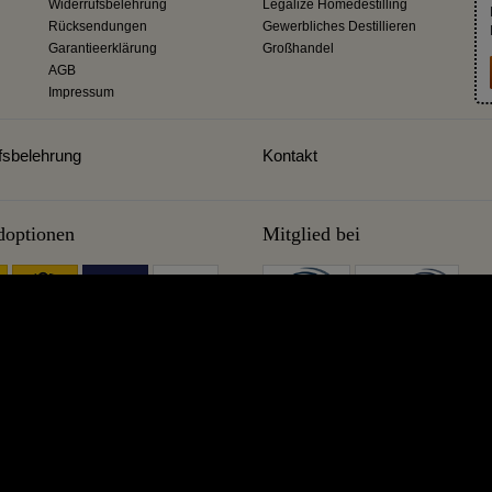
Widerrufsbelehrung
Legalize Homedestilling
Rücksendungen
Gewerbliches Destillieren
Garantieerklärung
Großhandel
AGB
Impressum
fsbelehrung
Kontakt
doptionen
Mitglied bei
Sie eine Destille kaufen? Dann sind Sie hier richtig. Wir brennen selber und wiss
tille! Wir destillieren aus Leidenschaft und sind gerne für Sie da, auch noch Jahre