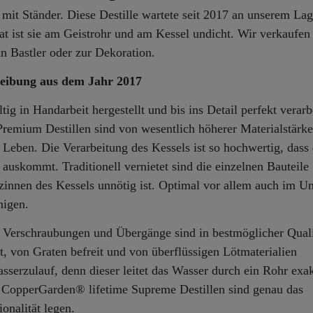
 mit Ständer. Diese Destille wartete seit 2017 an unserem La
 ist sie am Geistrohr und am Kessel undicht. Wir verkaufen 
n Bastler oder zur Dekoration.
eibung aus dem Jahr 2017
ig in Handarbeit hergestellt und bis ins Detail perfekt verarbe
emium Destillen sind von wesentlich höherer Materialstärke
 Leben. Die Verarbeitung des Kessels ist so hochwertig, dass 
uskommt. Traditionell vernietet sind die einzelnen Bauteile
rzinnen des Kessels unnötig ist. Optimal vor allem auch im 
nigen.
f. Verschraubungen und Übergänge sind in bestmöglicher Quali
ft, von Graten befreit und von überflüssigen Lötmaterialien
asserzulauf, denn dieser leitet das Wasser durch ein Rohr exa
Die CopperGarden® lifetime Supreme Destillen sind genau das
onalität legen.