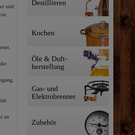
Destillieren
ger und
sie
Kochen
itet.
Öle & Duft-
die
herstellung
Umgang
Gas- und
Elektrobrenner
tät
kt an
Zubehör