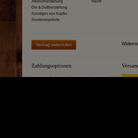
Alkoholherstellung
Hecht
Öle & Duftherstellung
Sonstiges aus Kupfer
Sonderangebote
Widerru
Vertrag widerrufen
Zahlungsoptionen
Versan
Mehr über Destillatio
Bei uns dreht sich alles ums Destillieren und Kochen! Möchten 
erhalten Sie bei uns. Gerne beraten wir Sie beim Kauf einer Des