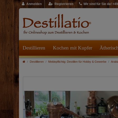
Anmelden
Registrieren
Wir sind für Sie da! +
Destillieren
Kochen mit Kupfer
Ätherisc
Destillieren
Meldepflichtig: Destillen für Hobby & Gewerbe
Arabi