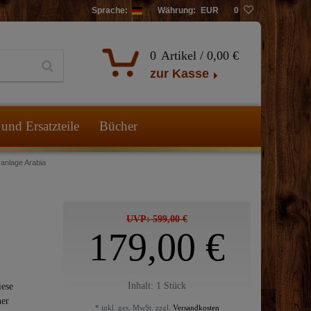
Sprache:
Währung:
EUR
0
0
Artikel /
0,00 €
zur Kasse
und Ersatzteile
Bücher
anlage Arabia
UVP: 599,00 €
179,00 €
Inhalt:
1
Stück
iese
ner
* inkl. ges. MwSt. zzgl.
Versandkosten