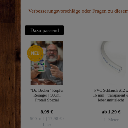
Verbesserungsvorschläge oder Fragen zu diesem
Dazu passend
Neuheit
"Dr. Becher" Kupfer
PVC Schlauch ø12 x
Reiniger | 500ml
16 mm | transparent 
Protall Spezial
lebensmittelecht
8,99 €
ab 1,29 €
500
ml
| 17,98 € /
1
Meter
Liter