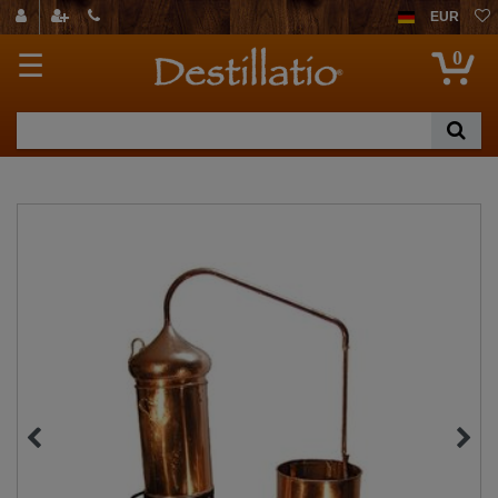
EUR
0
☰