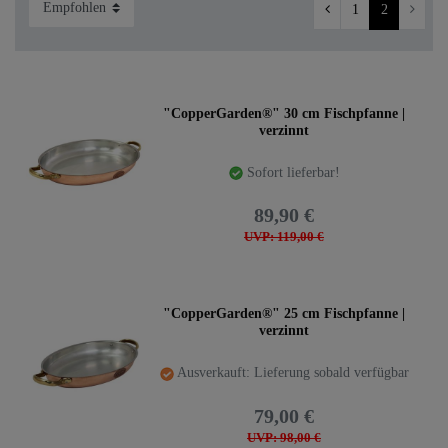
1
2
Extrem haltbare Kupfergerätschaften wie aus
einer anderen Zeit. Kupfer kann alles! Wenn
"CopperGarden®" 30 cm Fischpfanne |
Sie edel, nachhaltig, kreativ und lecker
verzinnt
kochen möchten ist Kupfer das beste
Sofort lieferbar!
Material für Sie. Handgefertigte
Kupferkessel, Töpfe und Pfannen frisch aus
89,90 €
der Manufaktur.
UVP: 119,00 €
"CopperGarden®" 25 cm Fischpfanne |
verzinnt
Ausverkauft: Lieferung sobald verfügbar
79,00 €
UVP: 98,00 €