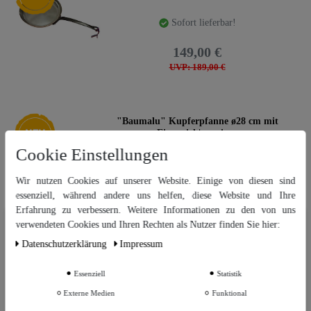
Sofort lieferbar!
149,00 €
UVP: 189,00 €
Neuheit
"Baumalu" Kupferpfanne ø28 cm mit
Eisenstiel | verzinnt
Cookie Einstellungen
Sofort lieferbar!
Wir nutzen Cookies auf unserer Website. Einige von diesen sind
129,00 €
essenziell, während andere uns helfen, diese Website und Ihre
UVP: 149,00 €
Erfahrung zu verbessern. Weitere Informationen zu den von uns
Wir nutzen Cookies auf unserer Website. Einige von diesen sind
verwendeten Cookies und Ihren Rechten als Nutzer finden Sie hier:
essenziell, während andere uns helfen, diese Website und Ihre Erfahrung
Daten­schutz­erklärung
Impressum
zu verbessern. Weitere Informationen zu den von uns verwendeten
Cookies und Ihren Rechten als Nutzer finden Sie in unserer
Daten­schutz­
"Baumalu" Kupferpfanne ø24 cm mit
erklärung
und unserem
Impressum
.
Eisenstiel | verzinnt
Essenziell
Statistik
Externe Medien
Funktional
Sofort lieferbar!
Weitere Einstellungen