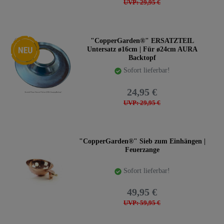
UVP: 29,95 €
Neuheit
"CopperGarden®" ERSATZTEIL
Untersatz ø16cm | Für ø24cm AURA
Backtopf
Sofort lieferbar!
24,95 €
UVP: 29,95 €
"CopperGarden®" Sieb zum Einhängen |
Feuerzange
Sofort lieferbar!
49,95 €
UVP: 59,95 €