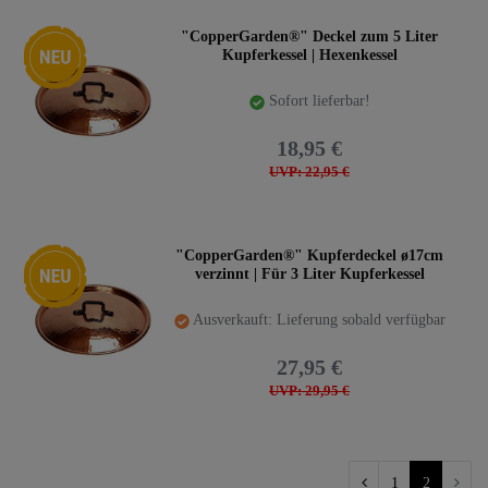
Neuheit
"CopperGarden®" Deckel zum 5 Liter
Kupferkessel | Hexenkessel
Sofort lieferbar!
18,95 €
UVP: 22,95 €
Neuheit
"CopperGarden®" Kupferdeckel ø17cm
verzinnt | Für 3 Liter Kupferkessel
Ausverkauft: Lieferung sobald verfügbar
27,95 €
UVP: 29,95 €
1
2