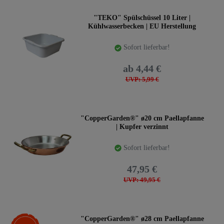
"TEKO" Spülschüssel 10 Liter |
Kühlwasserbecken | EU Herstellung
Sofort lieferbar!
ab 4,44 €
UVP: 5,99 €
"CopperGarden®" ø20 cm Paellapfanne
| Kupfer verzinnt
Sofort lieferbar!
47,95 €
UVP: 49,95 €
-18%
"CopperGarden®" ø28 cm Paellapfanne