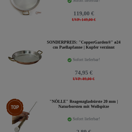
Sofort lieferbar!
119,00 €
UVP: 149,00 €
SONDERPREIS: "CopperGarden®" ø24
cm Paellapfanne | Kupfer verzinnt
Sofort lieferbar!
74,95 €
UVP: 89,00 €
Top-Artikel
"NÖLLE" Reagenzglasbürste 20 mm |
Naturborsten mit Wollspitze
Sofort lieferbar!
2,89 €