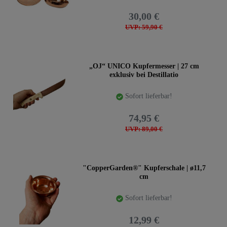
30,00 €
UVP: 59,90 €
„OJ“ UNICO Kupfermesser | 27 cm
exklusiv bei Destillatio
Sofort lieferbar!
74,95 €
UVP: 89,00 €
"CopperGarden®" Kupferschale | ø11,7
cm
Sofort lieferbar!
12,99 €