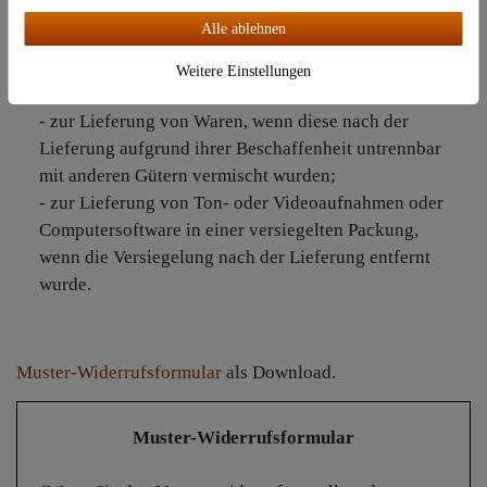
- zur Lieferung versiegelter Waren, die aus Gründen
Alle ablehnen
des Gesundheitsschutzes oder der Hygiene nicht zur
Rückgabe geeignet sind, wenn ihre Versiegelung
Weitere Einstellungen
nach der Lieferung entfernt wurde;
- zur Lieferung von Waren, wenn diese nach der
Lieferung aufgrund ihrer Beschaffenheit untrennbar
mit anderen Gütern vermischt wurden;
- zur Lieferung von Ton- oder Videoaufnahmen oder
Computersoftware in einer versiegelten Packung,
wenn die Versiegelung nach der Lieferung entfernt
wurde.
Muster-Widerrufsformular
als Download.
Muster-Widerrufsformular