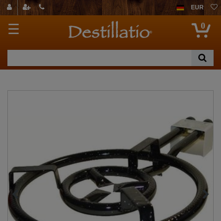
EUR
0
☰