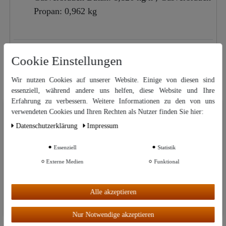
Propan: 0,962 kg
Verbesserungsvorschläge oder Fragen zu diesem
Cookie Einstellungen
Artikel
Wir nutzen Cookies auf unserer Website. Einige von diesen sind
essenziell, während andere uns helfen, diese Website und Ihre
Dazu passend
Erfahrung zu verbessern. Weitere Informationen zu den von uns
Wir nutzen Cookies auf unserer Website. Einige von diesen sind
verwendeten Cookies und Ihren Rechten als Nutzer finden Sie hier:
Ähnliche Artikel
essenziell, während andere uns helfen, diese Website und Ihre Erfahrung
Daten­schutz­erklärung
Impressum
zu verbessern. Weitere Informationen zu den von uns verwendeten
Cookies und Ihren Rechten als Nutzer finden Sie in unserer
Daten­schutz­
erklärung
und unserem
Impressum
.
Gasregler 30-50 mb,
Essenziell
Statistik
Linksgewinde
Externe Medien
Funktional
Weitere Einstellungen
14,99 €
Alle akzeptieren
UVP: 19,99 €
Alle akzeptieren
Nur Notwendige akzeptieren