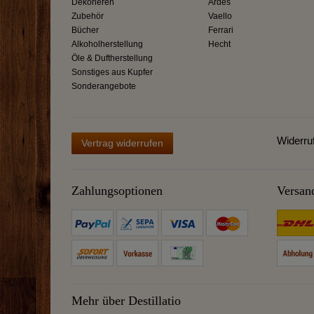
Dekorieren
Ardes
Zubehör
Vaello
Bücher
Ferrari
Alkoholherstellung
Hecht
Öle & Duftherstellung
Sonstiges aus Kupfer
Sonderangebote
Widerru
Vertrag widerrufen
Zahlungsoptionen
Versan
Mehr über Destillatio