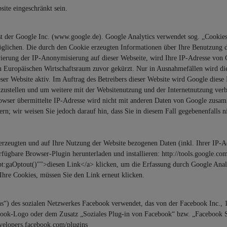
ite eingeschränkt sein.
st der Google Inc. (www.google.de). Google Analytics verwendet sog. „Cookies
öglichen. Die durch den Cookie erzeugten Informationen über Ihre Benutzung d
vierung der IP-Anonymisierung auf dieser Webseite, wird Ihre IP-Adresse von 
 Europäischen Wirtschaftsraum zuvor gekürzt. Nur in Ausnahmefällen wird di
eser Website aktiv. Im Auftrag des Betreibers dieser Website wird Google dies
zustellen und um weitere mit der Websitenutzung und der Internetnutzung ver
wser übermittelte IP-Adresse wird nicht mit anderen Daten von Google zusam
rn; wir weisen Sie jedoch darauf hin, dass Sie in diesem Fall gegebenenfalls 
erzeugten und auf Ihre Nutzung der Website bezogenen Daten (inkl. Ihrer IP-A
fügbare Browser-Plugin herunterladen und installieren: http://tools.google.co
t:gaOptout()"">diesen Link</a> klicken, um die Erfassung durch Google Analy
Ihre Cookies, müssen Sie den Link erneut klicken.
ns“) des sozialen Netzwerkes Facebook verwendet, das von der Facebook Inc.,
book-Logo oder dem Zusatz „Soziales Plug-in von Facebook“ bzw. „Facebook So
evelopers.facebook.com/plugins