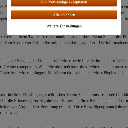
Nur Notwendige akzeptieren
hes Plugin enthält, stellt Ihr Browser eine direkte Verbindung zu den Servern vo
die Einbindung erhält Twitter die Information, dass Ihr Browser die entsprech
Alle ablehnen
eingeloggt sind. Diese Information (einschließlich Ihrer IP-Adresse) wird von 
Weitere Einstellungen
rer Website Ihrem Twitter-Account unmittelbar zuordnen. Wenn Sie mit den Plu
 an einen Server von Twitter übermittelt und dort gespeichert. Die Informatio
ung und Nutzung der Daten durch Twitter sowie Ihre diesbezüglichen Rechte 
ps://twitter.com/privacy Wenn Sie nicht möchten, dass Twitter die über unsere
bsite bei Twitter ausloggen. Sie können das Laden der Twitter Plugins auch m
ausdrückliche Einwilligung erteilt haben, indem Sie eine entsprechende Checkb
e für die Erinnerung zur Abgabe einer Bewertung Ihrer Bestellung an die Trus
chkeit zur Abgabe einer Bewertung erinnert. Diese Einwilligung kann jederzei
rrufen werden.