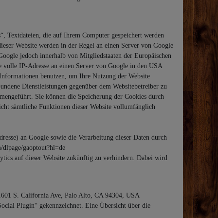
“, Textdateien, die auf Ihrem Computer gespeichert werden
ieser Website werden in der Regel an einen Server von Google
Google jedoch innerhalb von Mitgliedstaaten der Europäischen
e volle IP-Adresse an einen Server von Google in den USA
e Informationen benutzen, um Ihre Nutzung der Website
bundene Dienstleistungen gegenüber dem Websitebetreiber zu
mengeführt. Sie können die Speicherung der Cookies durch
nicht sämtliche Funktionen dieser Website vollumfänglich
dresse) an Google sowie die Verarbeitung dieser Daten durch
m/dlpage/gaoptout?hl=de
tics auf dieser Website zukünftig zu verhindern. Dabei wird
 1601 S. California Ave, Palo Alto, CA 94304, USA
cial Plugin“ gekennzeichnet. Eine Übersicht über die