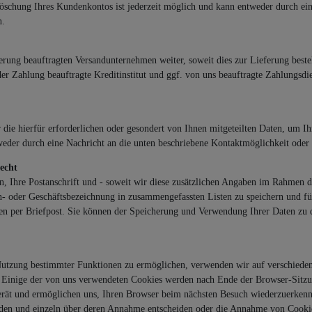
 Löschung Ihres Kundenkontos ist jederzeit möglich und kann entweder durch ei
n.
ferung beauftragten Versandunternehmen weiter, soweit dies zur Lieferung best
er Zahlung beauftragte Kreditinstitut und ggf. von uns beauftragte Zahlungsdie
die hierfür erforderlichen oder gesondert von Ihnen mitgeteilten Daten, um I
eder durch eine Nachricht an die unten beschriebene Kontaktmöglichkeit oder 
echt
, Ihre Postanschrift und - soweit wir diese zusätzlichen Angaben im Rahmen de
n- oder Geschäftsbezeichnung in zusammengefassten Listen zu speichern und f
en per Briefpost. Sie können der Speicherung und Verwendung Ihrer Daten zu d
Nutzung bestimmter Funktionen zu ermöglichen, verwenden wir auf verschieden
. Einige der von uns verwendeten Cookies werden nach Ende der Browser-Sitzun
rät und ermöglichen uns, Ihren Browser beim nächsten Besuch wiederzuerkenne
erden und einzeln über deren Annahme entscheiden oder die Annahme von Cookies