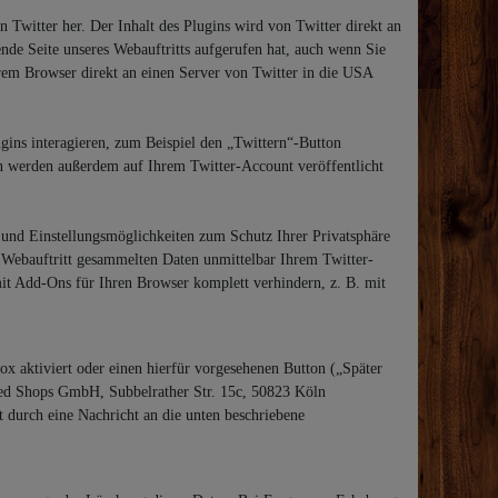
n Twitter her. Der Inhalt des Plugins wird von Twitter direkt an
ende Seite unseres Webauftritts aufgerufen hat, auch wenn Sie
Ihrem Browser direkt an einen Server von Twitter in die USA
gins interagieren, zum Beispiel den „Twittern“-Button
nen werden außerdem auf Ihrem Twitter-Account veröffentlicht
und Einstellungsmöglichkeiten zum Schutz Ihrer Privatsphäre
n Webauftritt gesammelten Daten unmittelbar Ihrem Twitter-
it Add-Ons für Ihren Browser komplett verhindern, z. B. mit
ox aktiviert oder einen hierfür vorgesehenen Button („Später
ted Shops GmbH, Subbelrather Str. 15c, 50823 Köln
t durch eine Nachricht an die unten beschriebene