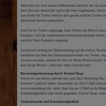
Wenn Sie eine Seite unseres Webauftritts aufrufen, die ein solc
Ihren Browser übermittelt und in die Seite eingebunden. Durch 
kein Profil bei Twitter besitzen oder gerade nicht bei Twitter 
übermittelt und dort gespeichert.
Sind Sie bei Twitter eingeloggt, kann Twitter den Besuch unse
betätigen, wird die entsprechende Information ebenfalls direkt
und dort Ihren Kontakten angezeigt.
Zweck und Umfang der Datenerhebung und die weitere Verarbeit
entnehmen Sie bitte den Datenschutzhinweisen von Twitter: htt
Account zuordnet, müssen Sie sich vor Ihrem Besuch unserer We
dem Skript-Blocker „NoScript“ (http://noscript.net/).
Bewertungserinnerung durch Trusted Shops
Sofern Sie uns hierzu während oder nach Ihrer Bestellung Ihre 
bewerten“) geklickt haben, übermitteln wir Ihre E-Mail-Adress
(www.trustedshops.de), damit diese Sie per E-Mail an die Mögli
Kontaktmöglichkeit oder direkt gegenüber Trusted Shops wide
Auskunftsrecht und Kontaktmöglichkeit