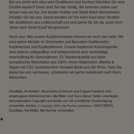
Bei uns dreht sich alles ums Destillieren und Kochen! Möchten Sie eine
Destille kaufen? Dann sind Sie hier richtig. Wir brennen selber und
wissen was wir tun. Die besten Hobby-und Small Batch Brennereien
erhalten Sie bei uns. Gerne beraten wir Sie beim Kauf einer Destille!
Wir destillieren aus Leidenschaft und sind gerne für Sie da, auch noch
Jahre nach Ihrem Kauf! Versprochen!
Noch was: Wie unsere Kupferschmiede können wir noch viel mehr. Wir
sind wahre Meister im Schmieden und Benutzen traditioneller
Kupferkessel und Kupferpfannen. Unsere kupfernen Küchengeräte
sind nahezu unkaputtbar und entsprechend eine nachhaltige
Anschaffung für Generationen. EU Markenqualität aus fairer
europäischer Manufaktur aus 100% reinen Materialien. Bleifrei &
Vegan mit CO2 neutralisiertem Versand direkt aus der Rhön. Falls Sie
etwas bei uns vermissen, schmieden wir gerne individuell nach Ihren
Wünschen.
Destillatio, Al-Ambik®, MoonshinersChoice® und CopperGarden® sind
eingetragene Markenzeichen. Alle Bilder und Texte dieser Seiten unterliegen
internationalem Copyright und dürfen nur mit schriftlicher Genehmigung
verwendet werden.
UNICOBRES,
© Copyright 2026 | Alle Rechte vorbehalten.
Destillatio, Kai Möller. Alle Rechte vorbehalten.