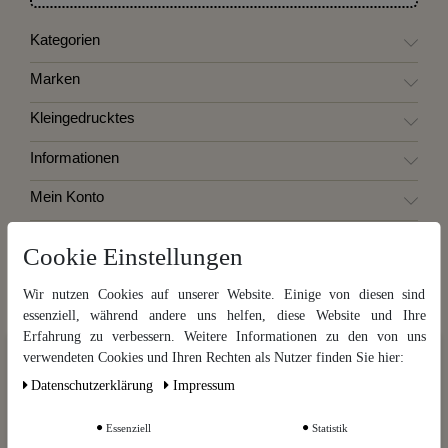
Kategorien
Marken
Kleingedrucktes
Informationen
Mein Konto
Destillatio
Cookie Einstellungen
Wir nutzen Cookies auf unserer Website. Einige von diesen sind
Vertrag widerrufen
essenziell, während andere uns helfen, diese Website und Ihre
Erfahrung zu verbessern. Weitere Informationen zu den von uns
Widerrufsbelehrung
Wir nutzen Cookies auf unserer Website. Einige von diesen sind
verwendeten Cookies und Ihren Rechten als Nutzer finden Sie hier:
essenziell, während andere uns helfen, diese Website und Ihre Erfahrung
Daten­schutz­erklärung
Impressum
Kontakt
zu verbessern. Weitere Informationen zu den von uns verwendeten
Cookies und Ihren Rechten als Nutzer finden Sie in unserer
Daten­schutz­
erklärung
und unserem
Impressum
.
Essenziell
Statistik