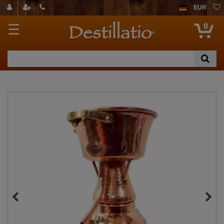
EUR
0
☰