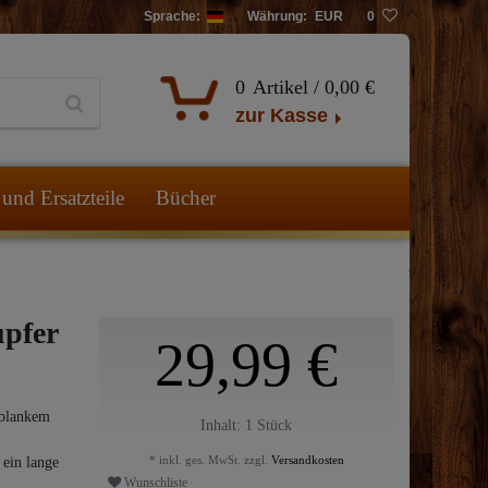
Sprache:
Währung:
EUR
0
0
Artikel /
0,00 €
zur Kasse
und Ersatzteile
Bücher
pfer
29,99 €
 blankem
Inhalt:
1
Stück
* inkl. ges. MwSt. zzgl.
Versandkosten
 ein lange
Wunschliste