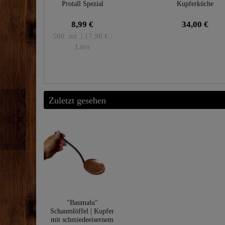
Protall Spezial
Kupferküche
8,99 €
34,00 €
500
ml
| 17,98 € /
Liter
Zuletzt gesehen
"Baumalu"
Schaumlöffel | Kupfer
mit schmiedeeisernem