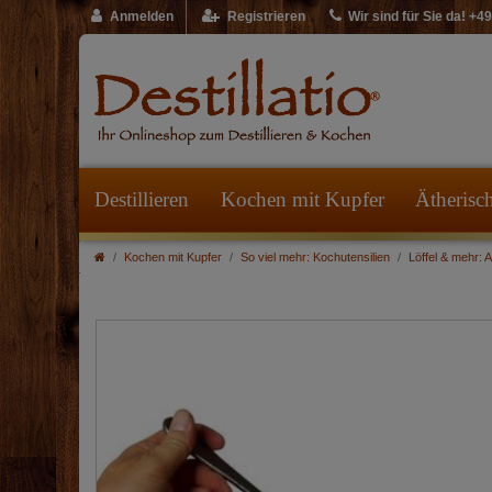
Anmelden
Registrieren
Wir sind für Sie da! +
Destillieren
Kochen mit Kupfer
Ätherisc
Kochen mit Kupfer
So viel mehr: Kochutensilien
Löffel & mehr: 