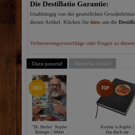
Die Destillatio Garantie:
Unabhängig von der gesetzlichen Gewährleistung
diesen Artikel.
Klicken Sie
hier,
um die
Destil
Verbesserungsvorschläge oder Fragen zu diesem
Dazu passend
Ähnliche Artikel
Neuheit
Top-Artikel
"Dr. Becher" Kupfer
Kochen in Kupfer |
Reiniger | 500ml
Das Buch zur