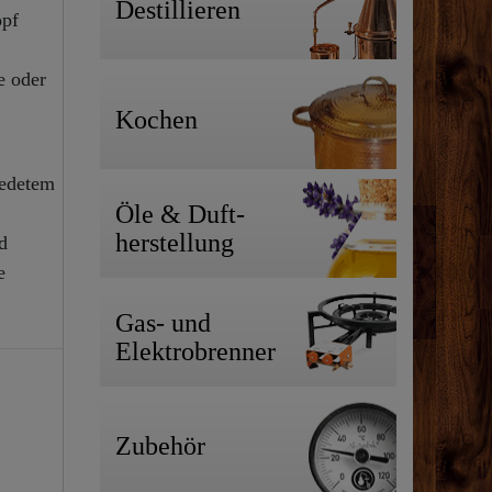
Destillieren
opf
e oder
Kochen
iedetem
Öle & Duft-
herstellung
d
e
Gas- und
Elektrobrenner
Zubehör