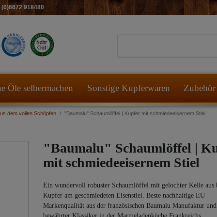
49 (0)6672 918480
he Öle selbermachen
Sonstige Kupferwaren
Zubehör 
Aus dem vollen Schöpfen
"Baumalu" Schaumlöffel | Kupfer mit schmiedeeisernem Stiel
"Baumalu" Schaumlöffel | Ku
mit schmiedeeisernem Stiel
Ein wundervoll robuster Schaumlöffel mit gelochter Kelle aus
Kupfer am geschmiedeten Eisenstiel. Beste nachhaltige EU
Markenqualität aus der französischen Baumalu Manufaktur und
bewährter Klassiker in der Marmeladenküche Frankreichs.