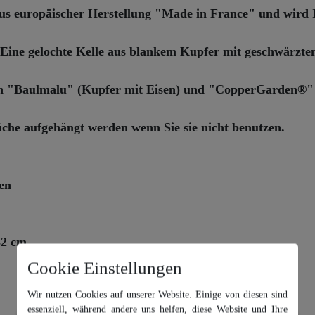
s europäischer Herstellung "Made in France" und wird 
Eine gelochte Kelle aus blankem Kupfer mit geschwärzt
von "Baulmalu" (Kupfer mit Eisen) und "CopperGarden®"
üche aufgehängt werden wenn Sie sie nicht benutzen.
en
32 cm
Cookie Einstellungen
Wir nutzen Cookies auf unserer Website. Einige von diesen sind
essenziell, während andere uns helfen, diese Website und Ihre