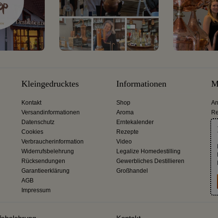
Kleingedrucktes
Informationen
M
Kontakt
Shop
An
Versandinformationen
Aroma
Re
Datenschutz
Erntekalender
Cookies
Rezepte
Verbraucherinformation
Video
Widerrufsbelehrung
Legalize Homedestilling
Rücksendungen
Gewerbliches Destillieren
Garantieerklärung
Großhandel
AGB
Impressum