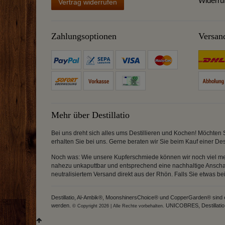
Widerru
Vertrag widerrufen
Zahlungsoptionen
Versan
Mehr über Destillatio
Bei uns dreht sich alles ums Destillieren und Kochen! Möchten 
erhalten Sie bei uns. Gerne beraten wir Sie beim Kauf einer Des
Noch was: Wie unsere Kupferschmiede können wir noch viel meh
nahezu unkaputtbar und entsprechend eine nachhaltige Anschaff
neutralisiertem Versand direkt aus der Rhön. Falls Sie etwas b
Destillatio, Al-Ambik®, MoonshinersChoice® und CopperGarden® sind ein
werden.
UNICOBRES, Destillatio, 
© Copyright 2026 | Alle Rechte vorbehalten.