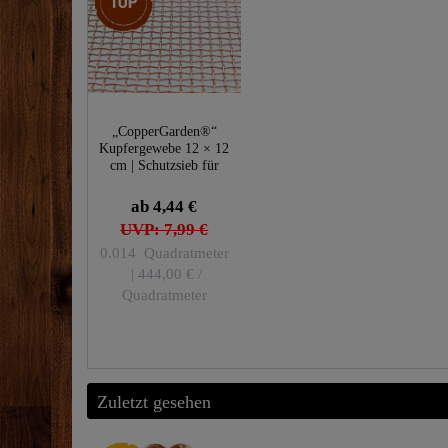
„CopperGarden®“
Kupfergewebe 12 × 12
cm | Schutzsieb für
Destillen
ab 4,44 €
UVP: 7,99 €
0.014
Quadratmeter
| 444,00 € /
Quadratmeter
Zuletzt gesehen