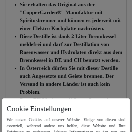
Sie erhalten das Original aus der
"CopperGarden®" Manufaktur mit
Spiritusbrenner und können es jederzeit mit
einer Elektro Kochplatte nachrüsten.
Diese Destille ist dank 2 Liter Brennkessel
meldefrei und darf zur Destillation von
Rosenwasser und Hydrolaten direkt aus dem
Brennkessel in DE und CH benutzt werden.
In Österreich dürfen Sie mit dieser Destille
auch Angesetzte und Geiste brennen. Der
Versand in andere Länder ist auch kein
Problem.
Beste EU Markenqualität aus Portugal
Cookie Einstellungen
vertreten durch uns als Händler in der EU.
Ersatzteile und Erweiterungen sind jederzeit
Wir nutzen Cookies auf unserer Website. Einige von diesen sind
lieferbar.
essenziell, während andere uns helfen, diese Website und Ihre
Die Destille hat sich seit langer Zeit bewährt