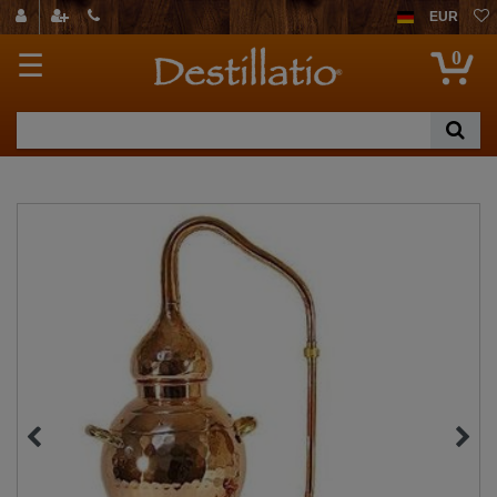
EUR
0
☰