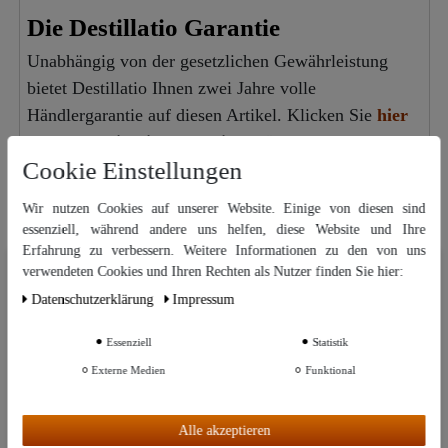
Die Destillatio Garantie
Unabhängig von der gesetzlichen Gewährleistung
bietet Destillatio Ihnen zwei Jahre volle
Händlergarantie auf diesen Artikel. Klicken Sie
hier
um die
Destillatio Garantieerklärung
einsehen zu
Cookie Einstellungen
können.
Wir nutzen Cookies auf unserer Website. Einige von diesen sind
essenziell, während andere uns helfen, diese Website und Ihre
Verbesserungsvorschläge oder Fragen zu diesem
Erfahrung zu verbessern. Weitere Informationen zu den von uns
Artikel
Wir nutzen Cookies auf unserer Website. Einige von diesen sind
verwendeten Cookies und Ihren Rechten als Nutzer finden Sie hier:
essenziell, während andere uns helfen, diese Website und Ihre Erfahrung
Daten­schutz­erklärung
Impressum
zu verbessern. Weitere Informationen zu den von uns verwendeten
Cookies und Ihren Rechten als Nutzer finden Sie in unserer
Daten­schutz­
Dazu passend
erklärung
und unserem
Impressum
.
Essenziell
Statistik
Externe Medien
Funktional
Weitere Einstellungen
"CopperGarden®" Destille
Alembik 600 Liter | verschweißt
Alle akzeptieren