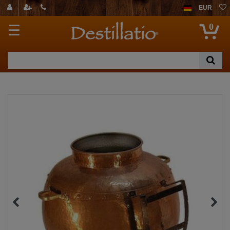
EUR
0
☰