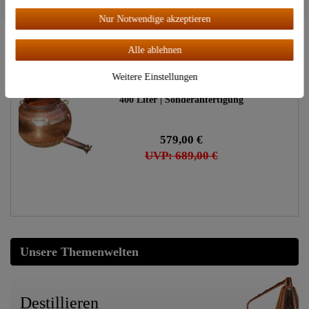
Alle akzeptieren
5.790,00 €
Nur Notwendige akzeptieren
UVP: 5.999,00 €
Alle ablehnen
Weitere Einstellungen
"CopperGarden®" Ablaufrohr ab
400 Liter | Sonderanfertigung
579,00 €
UVP: 689,00 €
Unsere Themenwelten
Destillieren