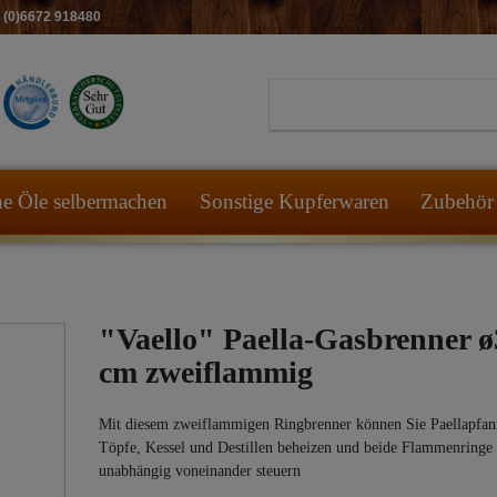
49 (0)6672 918480
he Öle selbermachen
Sonstige Kupferwaren
Zubehör 
"Vaello" Paella-Gasbrenner ø
cm zweiflammig
Mit diesem zweiflammigen Ringbrenner können Sie Paellapfan
Töpfe, Kessel und Destillen beheizen und beide Flammenringe
unabhängig voneinander steuern