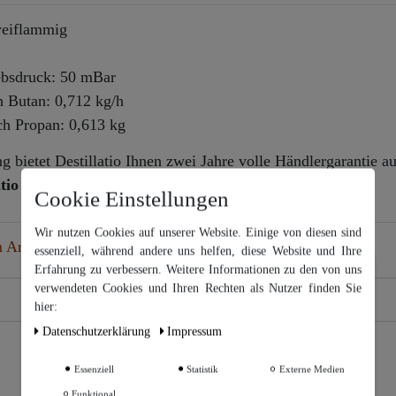
weiflammig
ebsdruck: 50 mBar
h Butan: 0,712 kg/h
ch Propan: 0,613 kg
 bietet Destillatio Ihnen zwei Jahre volle Händlergarantie au
atio Garantieerklärung
einsehen zu können.
Cookie Einstellungen
Wir nutzen Cookies auf unserer Website. Einige von diesen sind
 Artikel
essenziell, während andere uns helfen, diese Website und Ihre
Erfahrung zu verbessern. Weitere Informationen zu den von uns
Wir nutzen Cookies auf unserer Website. Einige von diesen sind
essenziell, während andere uns helfen, diese Website und Ihre
verwendeten Cookies und Ihren Rechten als Nutzer finden Sie
Erfahrung zu verbessern. Weitere Informationen zu den von uns
hier:
verwendeten Cookies und Ihren Rechten als Nutzer finden Sie in
unserer
Daten­schutz­erklärung
Daten­schutz­erklärung
Impressum
und unserem
Impressum
.
Top-Artikel
Essenziell
Statistik
Externe Medien
Weitere Einstellungen
Funktional