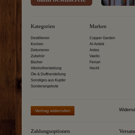
Kategorien
Marken
Destillieren
Copper Garden
Kochen
Al-Ambik
Dekorieren
Ardes
Zubehör
Vaello
Bücher
Ferrari
Alkoholherstellung
Hecht
Öle & Duftherstellung
Sonstiges aus Kupfer
Sonderangebote
Widerru
Vertrag widerrufen
Zahlungsoptionen
Versan