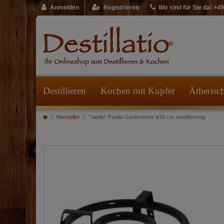
Anmelden
Registrieren
Wir sind für Sie da! +
Destillieren
Kochen mit Kupfer
Ätherisc
Hersteller
"Vaello" Paella-Gasbrenner ø35 cm zweiflammig