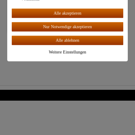
Alle
Alle akzeptieren
akzeptiere
n
Nur Notwendige akzeptieren
"Vaello" Set:
Gasbrenner ø40cm |
Alle ablehnen
Mit Ständer &
Paellapfanne
Weitere Einstellungen
69,00 €