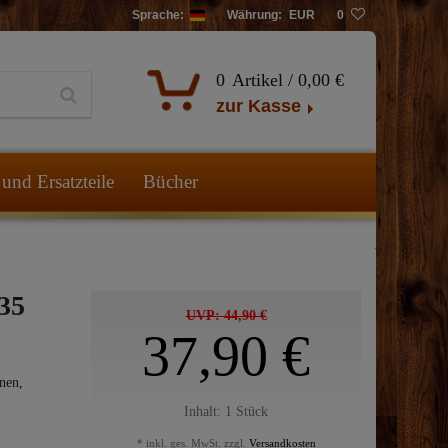
Sprache:
Währung:
EUR
0
0
Artikel /
0,00 €
zur Kasse
und Ersatzteile
Bücher
35
UVP: 44,90 €
37,90 €
nen,
Inhalt:
1
Stück
* inkl. ges. MwSt. zzgl.
Versandkosten