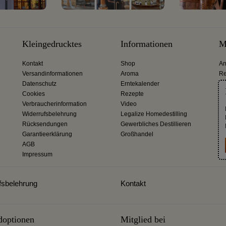
Kleingedrucktes
Informationen
M
Kontakt
Shop
An
Versandinformationen
Aroma
Re
Datenschutz
Erntekalender
Cookies
Rezepte
Verbraucherinformation
Video
Widerrufsbelehrung
Legalize Homedestilling
Rücksendungen
Gewerbliches Destillieren
Garantieerklärung
Großhandel
AGB
Impressum
fsbelehrung
Kontakt
doptionen
Mitglied bei