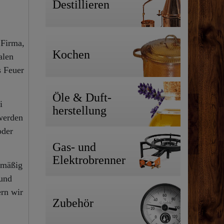
Destillieren
 Firma,
Kochen
alen
s Feuer
Öle & Duft-
i
herstellung
werden
oder
Gas- und
Elektrobrenner
hmäßig
 und
rn wir
Zubehör