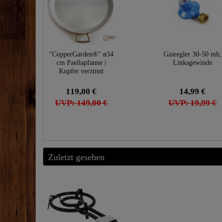
"CopperGarden®" ø34
Gasregler 30-50 mb,
cm Paellapfanne |
Linksgewinde
Kupfer verzinnt
119,00 €
14,99 €
UVP: 149,00 €
UVP: 19,99 €
Zuletzt gesehen