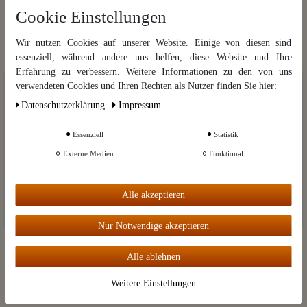
Cookie Einstellungen
Kategorien
Wir nutzen Cookies auf unserer Website. Einige von diesen sind
Marken
essenziell, während andere uns helfen, diese Website und Ihre
Kleingedrucktes
Erfahrung zu verbessern. Weitere Informationen zu den von uns
Wir nutzen Cookies auf unserer Website. Einige von diesen sind
verwendeten Cookies und Ihren Rechten als Nutzer finden Sie hier:
essenziell, während andere uns helfen, diese Website und Ihre Erfahrung
Informationen
Daten­schutz­erklärung
Impressum
zu verbessern. Weitere Informationen zu den von uns verwendeten
Cookies und Ihren Rechten als Nutzer finden Sie in unserer
Daten­schutz­
Mein Konto
erklärung
und unserem
Impressum
.
Essenziell
Statistik
Destillatio
Externe Medien
Funktional
Weitere Einstellungen
Alle akzeptieren
Vertrag widerrufen
Alle akzeptieren
Nur Notwendige akzeptieren
Widerrufsbelehrung
Kontakt
Alle ablehnen
Weitere Einstellungen
Zahlungsoptionen