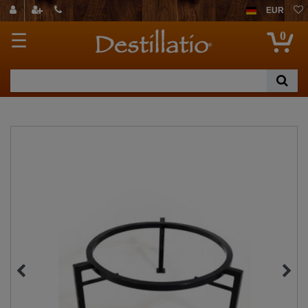
EUR
0
☰