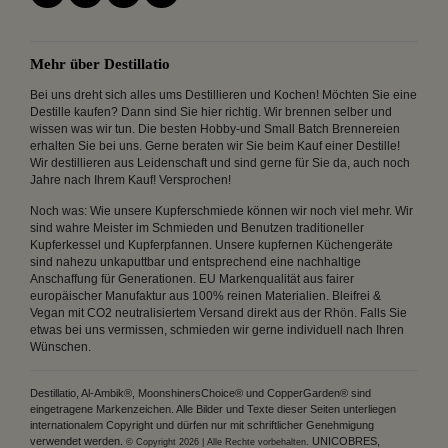
Mehr über Destillatio
Bei uns dreht sich alles ums Destillieren und Kochen! Möchten Sie eine
Destille kaufen? Dann sind Sie hier richtig. Wir brennen selber und
wissen was wir tun. Die besten Hobby-und Small Batch Brennereien
erhalten Sie bei uns. Gerne beraten wir Sie beim Kauf einer Destille!
Wir destillieren aus Leidenschaft und sind gerne für Sie da, auch noch
Jahre nach Ihrem Kauf! Versprochen!
Noch was: Wie unsere Kupferschmiede können wir noch viel mehr. Wir
sind wahre Meister im Schmieden und Benutzen traditioneller
Kupferkessel und Kupferpfannen. Unsere kupfernen Küchengeräte
sind nahezu unkaputtbar und entsprechend eine nachhaltige
Anschaffung für Generationen. EU Markenqualität aus fairer
europäischer Manufaktur aus 100% reinen Materialien. Bleifrei &
Vegan mit CO2 neutralisiertem Versand direkt aus der Rhön. Falls Sie
etwas bei uns vermissen, schmieden wir gerne individuell nach Ihren
Wünschen.
Destillatio, Al-Ambik®, MoonshinersChoice® und CopperGarden® sind
eingetragene Markenzeichen. Alle Bilder und Texte dieser Seiten unterliegen
internationalem Copyright und dürfen nur mit schriftlicher Genehmigung
verwendet werden.
UNICOBRES,
© Copyright 2026 | Alle Rechte vorbehalten.