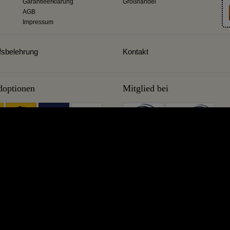
Garantieerklärung
Großhandel
AGB
Impressum
fsbelehrung
Kontakt
doptionen
Mitglied bei
Sie eine Destille kaufen? Dann sind Sie hier richtig. Wir brennen selber und wiss
tille! Wir destillieren aus Leidenschaft und sind gerne für Sie da, auch noch Jahre
r. Wir sind wahre Meister im Schmieden und Benutzen traditioneller Kupferkess
ung für Generationen. EU Markenqualität aus fairer europäischer Manufaktur aus 
ei uns vermissen, schmieden wir gerne individuell nach Ihren Wünschen.