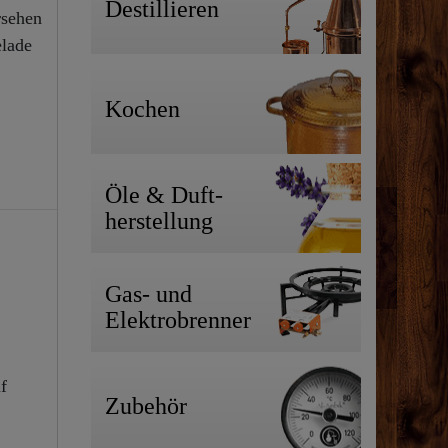
Destillieren
rsehen
elade
Kochen
Öle & Duft-
herstellung
Gas- und
Elektrobrenner
f
Zubehör