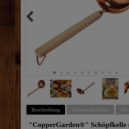
Beschreibung
Technische Daten
Wic
"CopperGarden®" Schöpfkelle m