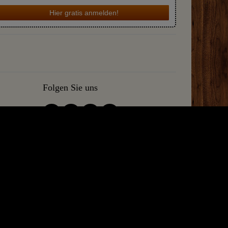
Hier gratis anmelden!
Folgen Sie uns
en was wir tun. Die besten Hobby-und Small Batch Brennereien
 nach Ihrem Kauf! Versprochen!
el und Kupferpfannen. Unsere kupfernen Küchengeräte sind
100% reinen Materialien. Bleifrei & Vegan mit CO2