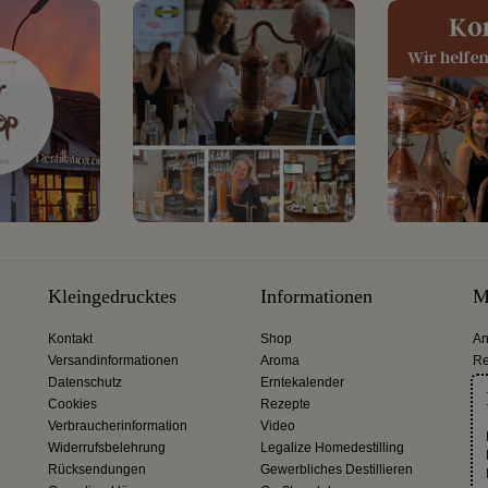
Kleingedrucktes
Informationen
M
Kontakt
Shop
An
Versandinformationen
Aroma
Re
Datenschutz
Erntekalender
Cookies
Rezepte
Verbraucherinformation
Video
Widerrufsbelehrung
Legalize Homedestilling
Rücksendungen
Gewerbliches Destillieren