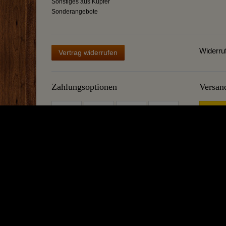
Sonstiges aus Kupfer
Sonderangebote
Widerru
Vertrag widerrufen
Zahlungsoptionen
Versan
Mehr über Destillatio
Bei uns dreht sich alles ums Destillieren und Kochen! Möchten 
erhalten Sie bei uns. Gerne beraten wir Sie beim Kauf einer Des
Noch was: Wie unsere Kupferschmiede können wir noch viel meh
nahezu unkaputtbar und entsprechend eine nachhaltige Anschaff
neutralisiertem Versand direkt aus der Rhön. Falls Sie etwas b