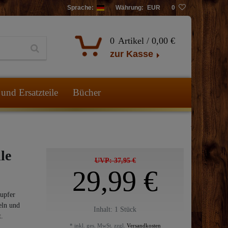
Sprache:
Währung:
EUR
0
0
Artikel /
0,00 €
zur Kasse
und Ersatzteile
Bücher
le
UVP: 37,95 €
29,99 €
Kupfer
eln und
Inhalt:
1
Stück
.
* inkl. ges. MwSt. zzgl.
Versandkosten