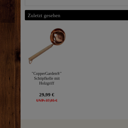
Zuletzt gesehen
"CopperGarden®"
Schöpfkelle mit
Holzgriff
29,99 €
UVP: 37,95 €