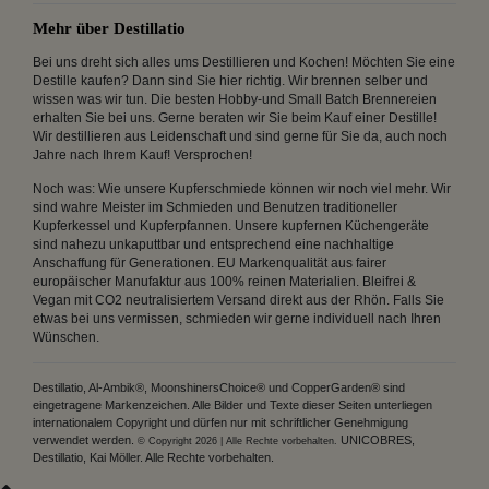
Mehr über Destillatio
Bei uns dreht sich alles ums Destillieren und Kochen! Möchten Sie eine
Destille kaufen? Dann sind Sie hier richtig. Wir brennen selber und
wissen was wir tun. Die besten Hobby-und Small Batch Brennereien
erhalten Sie bei uns. Gerne beraten wir Sie beim Kauf einer Destille!
Wir destillieren aus Leidenschaft und sind gerne für Sie da, auch noch
Jahre nach Ihrem Kauf! Versprochen!
Noch was: Wie unsere Kupferschmiede können wir noch viel mehr. Wir
sind wahre Meister im Schmieden und Benutzen traditioneller
Kupferkessel und Kupferpfannen. Unsere kupfernen Küchengeräte
sind nahezu unkaputtbar und entsprechend eine nachhaltige
Anschaffung für Generationen. EU Markenqualität aus fairer
europäischer Manufaktur aus 100% reinen Materialien. Bleifrei &
Vegan mit CO2 neutralisiertem Versand direkt aus der Rhön. Falls Sie
etwas bei uns vermissen, schmieden wir gerne individuell nach Ihren
Wünschen.
Destillatio, Al-Ambik®, MoonshinersChoice® und CopperGarden® sind
eingetragene Markenzeichen. Alle Bilder und Texte dieser Seiten unterliegen
internationalem Copyright und dürfen nur mit schriftlicher Genehmigung
verwendet werden.
UNICOBRES,
© Copyright 2026 | Alle Rechte vorbehalten.
Destillatio, Kai Möller. Alle Rechte vorbehalten.