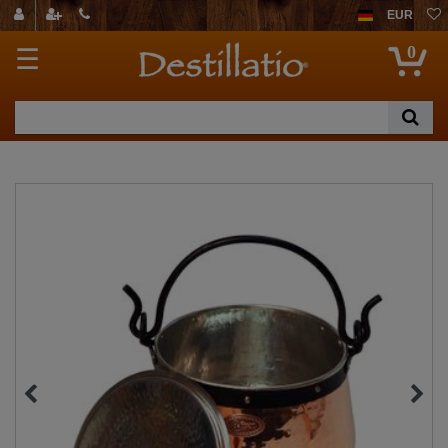
EUR
0
☰