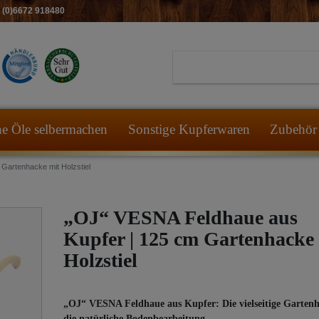
49 (0)6672 918480
he Öle selbermachen
Sonstige Kupferwaren
Zubehör 
Gartenhacke mit Holzstiel
„OJ“ VESNA Feldhaue aus
Kupfer | 125 cm Gartenhacke
Holzstiel
„OJ“ VESNA Feldhaue aus Kupfer: Die vielseitige Gartenh
die natürliche Bodenbearbeitung