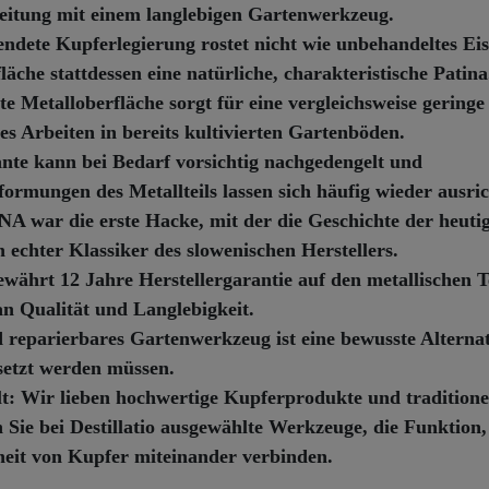
beitung mit einem langlebigen Gartenwerkzeug.
ndete Kupferlegierung rostet nicht wie unbehandeltes Ei
äche stattdessen eine natürliche, charakteristische Patina
te Metalloberfläche sorgt für eine vergleichsweise geringe
es Arbeiten in bereits kultivierten Gartenböden.
nte kann bei Bedarf vorsichtig nachgedengelt und
ormungen des Metallteils lassen sich häufig wieder ausric
A war die erste Hacke, mit der die Geschichte der heuti
chter Klassiker des slowenischen Herstellers.
ährt 12 Jahre Herstellergarantie auf den metallischen T
n Qualität und Langlebigkeit.
 reparierbares Gartenwerkzeug ist eine bewusste Alternat
setzt werden müssen.
t:
Wir lieben hochwertige Kupferprodukte und traditionel
Sie bei Destillatio ausgewählte Werkzeuge, die Funktion,
heit von Kupfer miteinander verbinden.