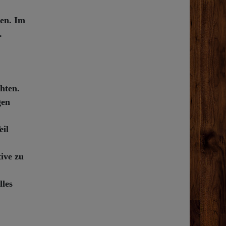
sen. Im
.
hten.
gen
eil
ive zu
les