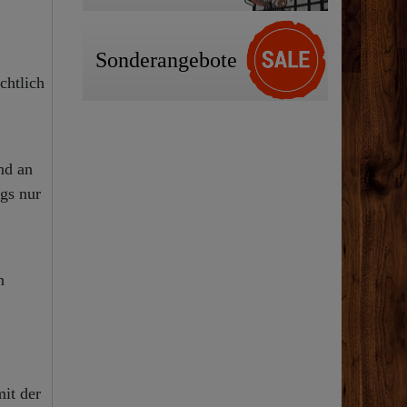
Sonderangebote
chtlich
nd an
gs nur
n
it der