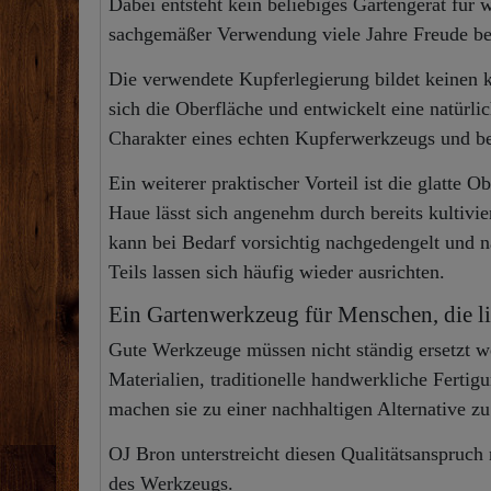
Dabei entsteht kein beliebiges Gartengerät für 
sachgemäßer Verwendung viele Jahre Freude bei
Die verwendete Kupferlegierung bildet keinen k
sich die Oberfläche und entwickelt eine natürl
Charakter eines echten Kupferwerkzeugs und bee
Ein weiterer praktischer Vorteil ist die glatte 
Haue lässt sich angenehm durch bereits kultivi
kann bei Bedarf vorsichtig nachgedengelt und 
Teils lassen sich häufig wieder ausrichten.
Ein Gartenwerkzeug für Menschen, die li
Gute Werkzeuge müssen nicht ständig ersetzt 
Materialien, traditionelle handwerkliche Fertig
machen sie zu einer nachhaltigen Alternative zu
OJ Bron unterstreicht diesen Qualitätsanspruch 
des Werkzeugs.