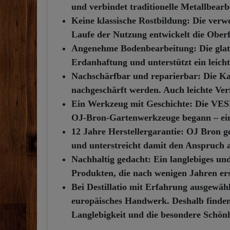
und verbindet traditionelle Metallbear
Keine klassische Rostbildung:
Die verwe
Laufe der Nutzung entwickelt die Oberfl
Angenehme Bodenbearbeitung:
Die glat
Erdanhaftung und unterstützt ein leicht
Nachschärfbar und reparierbar:
Die Ka
nachgeschärft werden. Auch leichte Verf
Ein Werkzeug mit Geschichte:
Die VESN
OJ-Bron-Gartenwerkzeuge begann – ein e
12 Jahre Herstellergarantie:
OJ Bron gew
und unterstreicht damit den Anspruch a
Nachhaltig gedacht:
Ein langlebiges und
Produkten, die nach wenigen Jahren er
Bei Destillatio mit Erfahrung ausgewähl
europäisches Handwerk. Deshalb finden 
Langlebigkeit und die besondere Schön