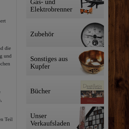
Gas- und
Elektrobrenner
ert
Zubehör
nd die
ig und
Sonstiges aus
schen
Kupfer
Bücher
e
,
Unser
n Teil
Verkaufsladen