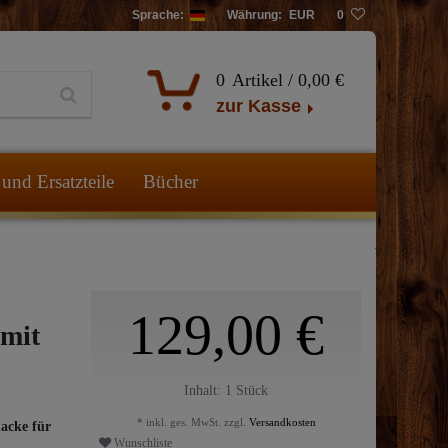
Sprache:
Währung:
EUR
0
0
Artikel /
0,00 €
zur Kasse
und Ersatzteile
Bücher
129,00 €
 mit
Inhalt:
1
Stück
* inkl. ges. MwSt. zzgl.
Versandkosten
acke für
Wunschliste