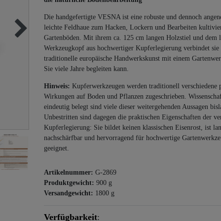
Die handgefertigte VESNA ist eine robuste und dennoch ange
leichte Feldhaue zum Hacken, Lockern und Bearbeiten kultivie
Gartenböden. Mit ihrem ca. 125 cm langen Holzstiel und dem 
Werkzeugkopf aus hochwertiger Kupferlegierung verbindet sie
traditionelle europäische Handwerkskunst mit einem Gartenwer
Sie viele Jahre begleiten kann.
Hinweis:
Kupferwerkzeugen werden traditionell verschiedene p
Wirkungen auf Boden und Pflanzen zugeschrieben. Wissenschaf
eindeutig belegt sind viele dieser weitergehenden Aussagen bisl
Unbestritten sind dagegen die praktischen Eigenschaften der v
Kupferlegierung: Sie bildet keinen klassischen Eisenrost, ist la
nachschärfbar und hervorragend für hochwertige Gartenwerkz
geeignet.
Artikelnummer:
G-2869
Produktgewicht:
900
g
Versandgewicht:
1800
g
Verfügbarkeit
: