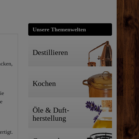
Unsere Themenwelten
Destillieren
acken,
Kochen
ie
e
Öle & Duft-
herstellung
rtigt.