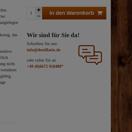
nehm
In den Warenkorb
rter
langlebigen
Wir sind für Sie da!
kzeug, das
Schreiben Sie uns:
info@destillatio.de
ositive
tlich
oder rufen Sie an:
ang nicht.
+49 (0)6672 918480*
erwendeten
nglebig,
euge