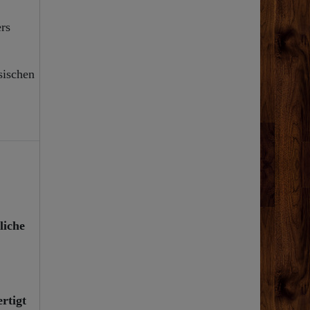
rs
sischen
liche
rtigt