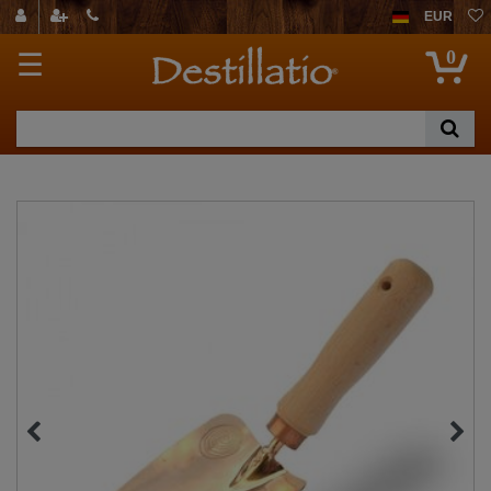
EUR
0
☰