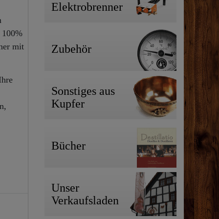
Elektrobrenner
m
s 100%
ner mit
Zubehör
Ihre
Sonstiges aus
Kupfer
n,
Bücher
Unser
Verkaufsladen