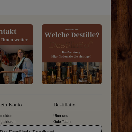
ein Konto
Destillatio
melden
Über uns
gistrieren
Gute Taten
Der Destillatio Rundbrief