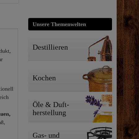
Unsere Themenwelten
Destillieren
dukt,
ur
Kochen
ionell
eich
Öle & Duft-
herstellung
auen,
aß,
Gas- und