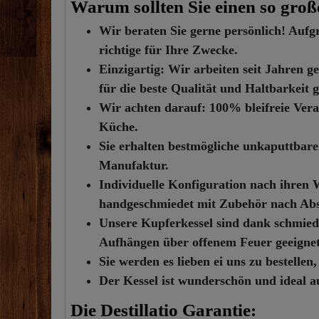
Warum sollten Sie einen so große
Wir beraten Sie gerne persönlich! Aufg
richtige für Ihre Zwecke.
Einzigartig: Wir arbeiten seit Jahren
für die beste Qualität und Haltbarkeit 
Wir achten darauf: 100% bleifreie Verar
Küche.
Sie erhalten bestmögliche unkaputtba
Manufaktur.
Individuelle Konfiguration nach ihren 
handgeschmiedet mit Zubehör nach Ab
Unsere Kupferkessel sind dank schmiede
Aufhängen über offenem Feuer geeignet
Sie werden es lieben ei uns zu bestellen
Der Kessel ist wunderschön und ideal 
Die Destillatio Garantie: