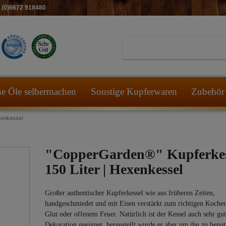
49 (0)6672 918480
he Öle selbermachen
Sonstige Kupferwaren
Zubehör 
xenkessel
"CopperGarden®" Kupferkes
150 Liter | Hexenkessel
Großer authentischer Kupferkessel wie aus früheren Zeiten,
handgeschmiedet und mit Eisen verstärkt zum richtigen Kochen
Glut oder offenem Feuer. Natürlich ist der Kessel auch sehr gut
Dekoration geeignet, hergestellt wurde er aber um ihn zu benut