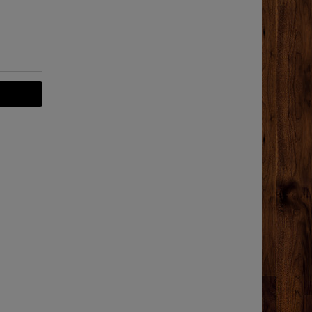
39,99 €
8,99 €
500
ml
| 17,98 € 
Liter