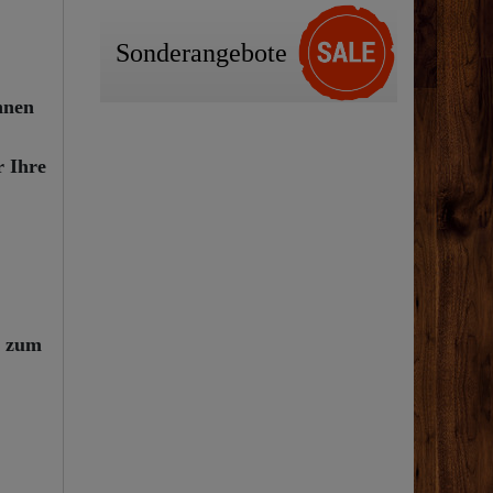
Sonderangebote
nnen
r Ihre
h zum