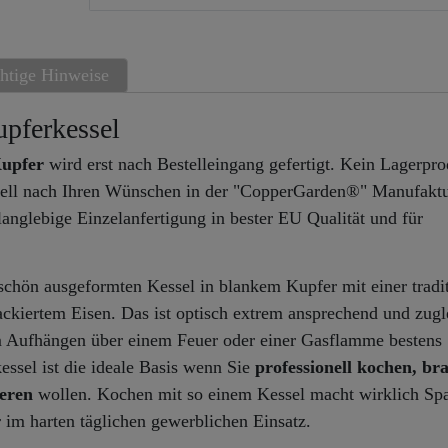
htige Hinweise
pferkessel
Kupfer
wird erst nach Bestelleingang gefertigt. Kein Lagerpro
uell nach Ihren Wünschen in der "CopperGarden®" Manufakt
 langlebige Einzelanfertigung in bester EU Qualität und für
schön ausgeformten Kessel in blankem Kupfer mit einer tradit
ackiertem Eisen. Das ist optisch extrem ansprechend und zugl
m Aufhängen über einem Feuer oder einer Gasflamme bestens
kessel ist die ideale Basis wenn Sie
professionell kochen, br
eren
wollen. Kochen mit so einem Kessel macht wirklich Sp
r im harten täglichen gewerblichen Einsatz.