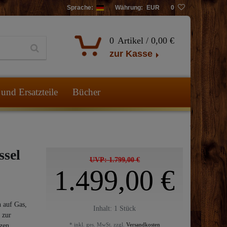
Sprache:
Währung:
EUR
0
0
Artikel /
0,00 €
zur Kasse
und Ersatzteile
Bücher
sel
UVP: 1.799,00 €
1.499,00 €
 auf Gas,
Inhalt:
1
Stück
 zur
* inkl. ges. MwSt. zzgl.
Versandkosten
zen.