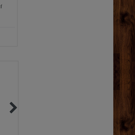
f
Neuheit
0
Kochständer ø50 cm
"Dr. Becher" Kupfe
für Feuerstelle &
Reiniger | 500ml
Kessel
Protall Spezial