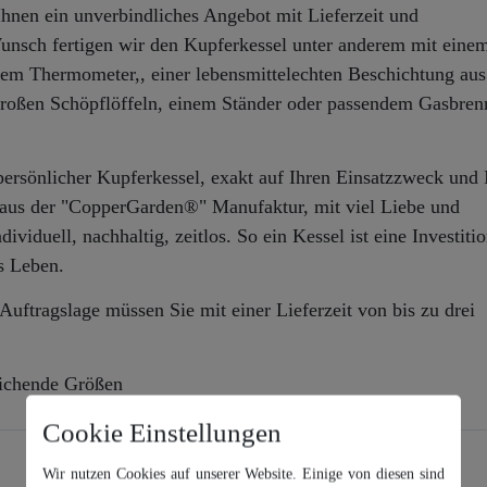
 Ihnen ein unverbindliches Angebot mit Lieferzeit und
Wunsch fertigen wir den Kupferkessel unter anderem mit eine
nem Thermometer,, einer lebensmittelechten Beschichtung au
roßen Schöpflöffeln, einem Ständer oder passendem Gasbren
persönlicher Kupferkessel, exakt auf Ihren Einsatzzweck und 
aus der "CopperGarden®" Manufaktur, mit viel Liebe und
viduell, nachhaltig, zeitlos. So ein Kessel ist eine Investitio
es Leben.
h Auftragslage müssen Sie mit einer Lieferzeit von bis zu drei
ichende Größen
Cookie Einstellungen
Wir nutzen Cookies auf unserer Website. Einige von diesen sind