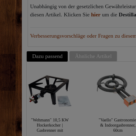
Unabhängig von der gesetzlichen Gewährleistung
diesen Artikel. Klicken Sie
hier
um die
Destill
Verbesserungsvorschläge oder Fragen zu diesem
Dazu passend
Ähnliche Artikel
"Wehmann" 10,5 KW
"Vaello" Gastronomie
Hockerkocher |
& Indoorgasbrenner,
Gasbrenner mit
60cm
Zündsicherung