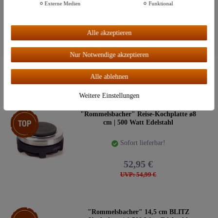
Externe Medien
Funktional
Weitere Einstellungen
Top-Artikel
SET: "Hecht" Reagenzglasgestell | 6
Gläser & Korken
Alle akzeptieren
Alle akzeptieren
Sofort lieferbar!
Nur Notwendige akzeptieren
12,99 €
Alle ablehnen
UVP: 14,95 €
Weitere Einstellungen
Top-Artikel
"Rommelsbacher" Reise-Kochplatte ø8
cm | 500 Watt Edelstahl
Sofort lieferbar!
52,95 €
UVP: 54,99 €
Top-Artikel
"Rommelsbacher" 14,5 cm BLITZ