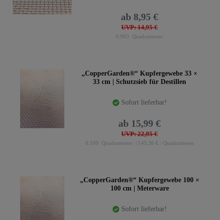
ab 8,95 €
UVP: 14,95 €
0.063
Quadratmeter
„CopperGarden®“ Kupfergewebe 33 ×
33 cm | Schutzsieb für Destillen
Sofort lieferbar!
ab 15,99 €
UVP: 22,95 €
0.109
Quadratmeter
| 145,36 € / Quadratmeter
„CopperGarden®“ Kupfergewebe 100 ×
100 cm | Meterware
Sofort lieferbar!