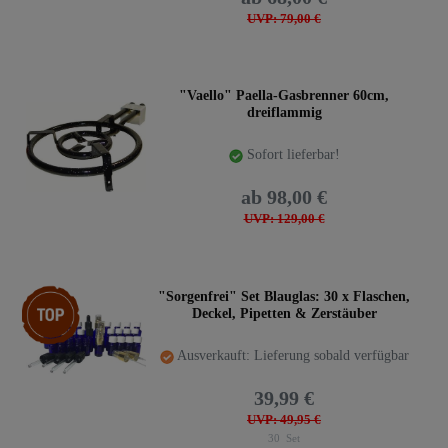
UVP: 79,00 €
"Vaello" Paella-Gasbrenner 60cm,
dreiflammig
Sofort lieferbar!
ab 98,00 €
UVP: 129,00 €
Top-Artikel
"Sorgenfrei" Set Blauglas: 30 x Flaschen,
Deckel, Pipetten & Zerstäuber
Ausverkauft: Lieferung sobald verfügbar
39,99 €
UVP: 49,95 €
30
Set