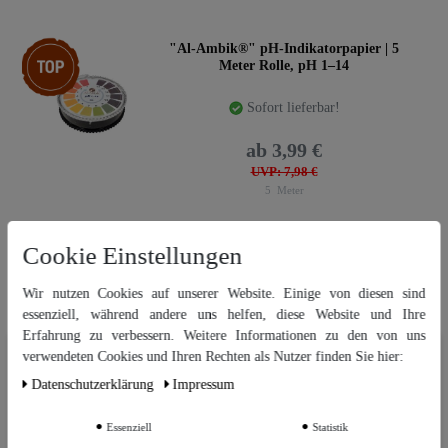
Top-Artikel
"Al-Ambik®" pH-Indikatorpapier | 5
Meter Rolle, pH 1–14
Sofort lieferbar!
ab 3,99 €
UVP: 7,98 €
5
Meter
Cookie Einstellungen
"Hecht" ø24 cm Faltenfilter | grob
Wir nutzen Cookies auf unserer Website. Einige von diesen sind
essenziell, während andere uns helfen, diese Website und Ihre
Sofort lieferbar!
Erfahrung zu verbessern. Weitere Informationen zu den von uns
Wir nutzen Cookies auf unserer Website. Einige von diesen sind
verwendeten Cookies und Ihren Rechten als Nutzer finden Sie hier:
ab 0,50 €
essenziell, während andere uns helfen, diese Website und Ihre Erfahrung
Daten­schutz­erklärung
Impressum
zu verbessern. Weitere Informationen zu den von uns verwendeten
UVP: 1,29 €
Cookies und Ihren Rechten als Nutzer finden Sie in unserer
Daten­schutz­
1
Stück
erklärung
und unserem
Impressum
.
Essenziell
Statistik