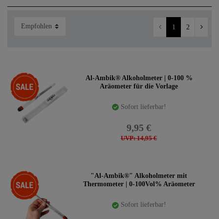
1
2
Zubehör & Ersatzteile für Destillen und
Kupferkochgeräte
In dieser Kategorie finden Sie original Erweiterungen,
spezielles Zubehör und allerlei Ersatzteile für Ihre
Destillen, Kochgeräte und Ihre Küche. Immer passgenau,
-33%
Al-Ambik® Alkoholmeter | 0-100 %
Aräometer für die Vorlage
aus eigener Erfahrung zusammengestellt und seit langem
bewährt. Vom maßgefertigten Ständer über das
Sofort lieferbar!
Thermometer und Messinstrumente bis hin zu originalen
Ersatzteilen: Hier bekommen Sie, was sie sich wünschen.
9,95 €
Viel Spaß beim stöbern und konfigurieren.
UVP: 14,95 €
-28%
"Al-Ambik®" Alkoholmeter mit
Thermometer | 0-100Vol% Aräometer
Sofort lieferbar!