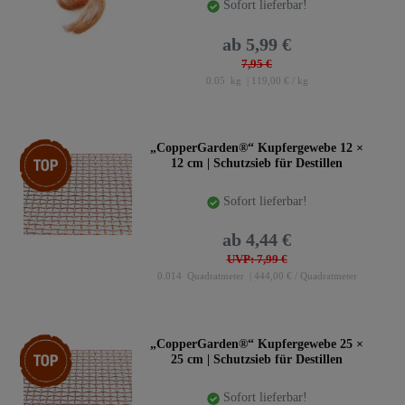
Sofort lieferbar!
ab 5,99 €
7,95 €
0.05
kg
| 119,00 € / kg
Top-Artikel
„CopperGarden®“ Kupfergewebe 12 ×
12 cm | Schutzsieb für Destillen
Sofort lieferbar!
ab 4,44 €
UVP: 7,99 €
0.014
Quadratmeter
| 444,00 € / Quadratmeter
Top-Artikel
„CopperGarden®“ Kupfergewebe 25 ×
25 cm | Schutzsieb für Destillen
Sofort lieferbar!