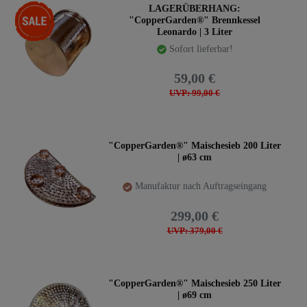
-40%
LAGERÜBERHANG:
"CopperGarden®" Brennkessel
Leonardo | 3 Liter
Sofort lieferbar!
59,00 €
UVP: 99,00 €
"CopperGarden®" Maischesieb 200 Liter
| ø63 cm
Manufaktur nach Auftragseingang
299,00 €
UVP: 379,00 €
"CopperGarden®" Maischesieb 250 Liter
| ø69 cm