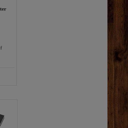
ter
f