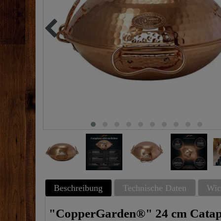
Beschreibung
Technische Daten
Wic
"CopperGarden®" 24 cm Catap