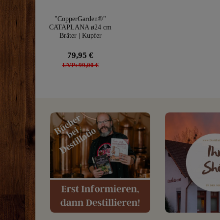
"CopperGarden®"
CATAPLANA ø24 cm
Bräter | Kupfer
gehämmert
79,95 €
UVP: 99,00 €