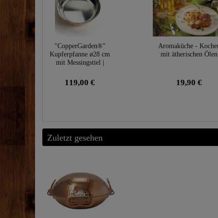
"CopperGarden®"
Aromaküche - Koche
Kupferpfanne ø28 cm
mit ätherischen Ölen
mit Messingstiel |
handverzinnt
119,00 €
19,90 €
Zuletzt gesehen