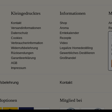
Kleingedrucktes
Informationen
M
Kontakt
Shop
An
Versandinformationen
Aroma
Re
Datenschutz
Erntekalender
Cookies
Rezepte
Verbraucherinformation
Video
Widerrufsbelehrung
Legalize Homedestilling
Rücksendungen
Gewerbliches Destillieren
Garantieerklärung
Großhandel
AGB
Impressum
fsbelehrung
Kontakt
doptionen
Mitglied bei