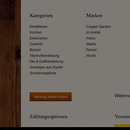
Kategorien
Marken
Destillieren
Copper Garden
Kochen
Al-Ambik
Dekorieren
Ardes
Zubehör
Vaello
Bücher
Ferrari
Alkoholherstellung
Hecht
Öle & Duftherstellung
Sonstiges aus Kupfer
Sonderangebote
Widerru
Vertrag widerrufen
Zahlungsoptionen
Versan