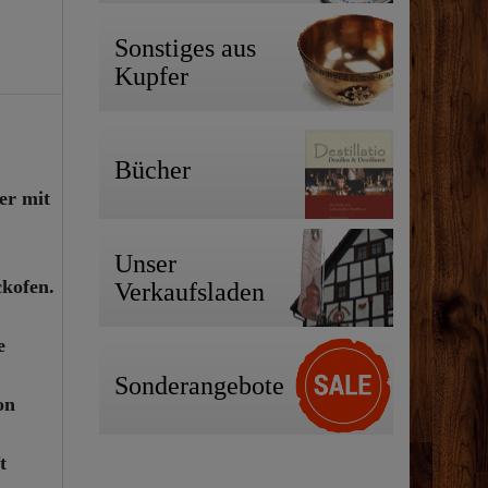
Sonstiges aus
Kupfer
Bücher
er mit
Unser
ckofen.
Verkaufsladen
e
Sonderangebote
on
t