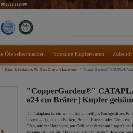
49 (0)6672 918480
he Öle selbermachen
Sonstige Kupferwaren
Zubehör 
Bräter & Backtöpfe: Für Gas, Ofen und Lagerfeuer
"CopperGarden®" CATAPLANA ø24 
"CopperGarden®" CATAP
ø24 cm Bräter | Kupfer gehä
Die Cataplana ist ein wunderbar vielseitiges Kochgerät aus Por
bestens geeignet zum Backen, Braten, Kochen oder Dämpfen - 
Ofen, auf der Herdplatte, am Grill oder direkt am Lagerfeuer.
Variante ist ideal für 2 bis zu 4 Personen, je nach dem was Sie