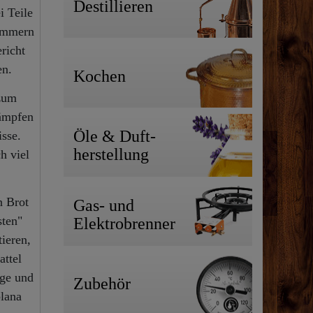
Destillieren
i Teile
Simmern
richt
en.
Kochen
 zum
Dämpfen
Öle & Duft-
sse.
herstellung
h viel
n Brot
Gas- und
sten"
Elektrobrenner
ieren,
attel
äge und
Zubehör
plana