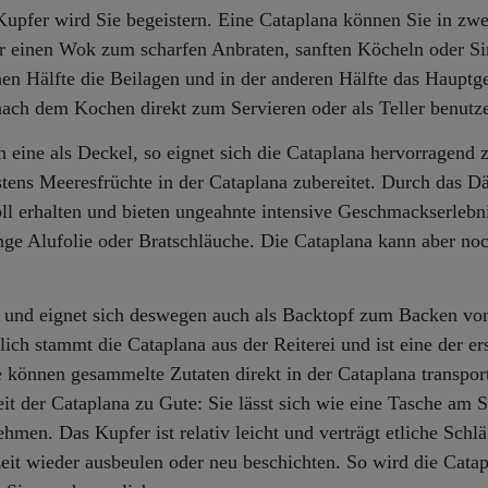
Kupfer wird Sie begeistern. Eine Cataplana können Sie in zwe
er einen Wok zum scharfen Anbraten, sanften Köcheln oder 
en Hälfte die Beilagen und in der anderen Hälfte das Hauptge
nach dem Kochen direkt zum Servieren oder als Teller benutz
 eine als Deckel, so eignet sich die Cataplana hervorragend
ens Meeresfrüchte in der Cataplana zubereitet. Durch das 
 erhalten und bieten ungeahnte intensive Geschmackserlebni
ge Alufolie oder Bratschläuche. Die Cataplana kann aber noc
 und eignet sich deswegen auch als Backtopf zum Backen vo
ich stammt die Cataplana aus der Reiterei und ist eine der er
können gesammelte Zutaten direkt in der Cataplana transport
t der Cataplana zu Gute: Sie lässt sich wie eine Tasche am S
en. Das Kupfer ist relativ leicht und verträgt etliche Schl
zeit wieder ausbeulen oder neu beschichten. So wird die Cata