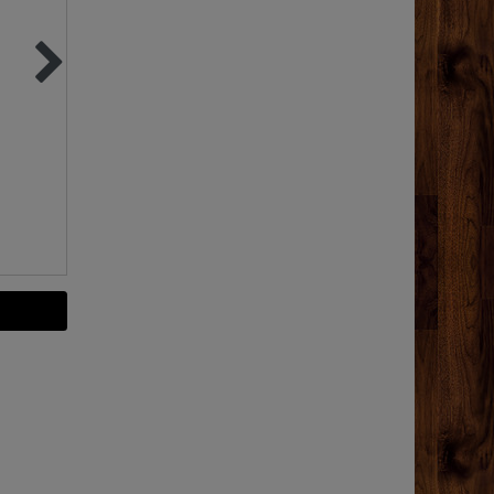
Essen und Trinken wie
Kork Untersetzer ø2
in alter Zeit | Ulmer
cm | Wok & Catapla
Verlag
12,90 €
9,95 €