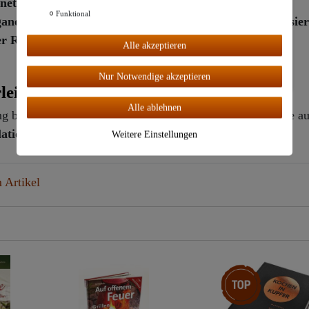
gnet
Weitere Einstellungen
Funktional
ne Herstellung ohne tierische Produkte. Co2 neutralisier
er Rhön
Alle
Alle akzeptieren
akzeptiere
n
Nur Notwendige akzeptieren
leistung
Alle ablehnen
 bietet Destillatio Ihnen zwei Jahre volle Händlergarantie au
llatio-Garantieerklärung
einsehen zu können.
Weitere Einstellungen
 Artikel
Top-Artikel