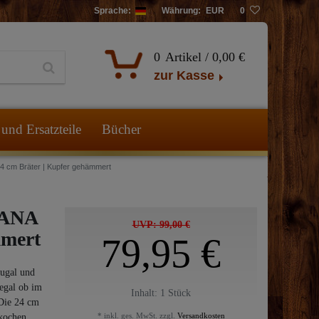
Sprache:
Währung:
EUR
0
0
Artikel /
0,00 €
zur Kasse
und Ersatzteile
Bücher
cm Bräter | Kupfer gehämmert
LANA
UVP: 99,00 €
mmert
79,95 €
tugal und
egal ob im
Inhalt:
1
Stück
 Die 24 cm
* inkl. ges. MwSt. zzgl.
Versandkosten
 kochen.