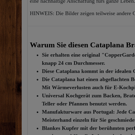
eine nachhaltige Anschaffung fürs ganze Leben.
HINWEIS: Die Bilder zeigen teilweise andere 
Warum Sie diesen Cataplana Bräte
Sie erhalten eine original "CopperGa
knapp 24 cm Durchmesser.
Diese Cataplana kommt in der idealen G
Die Cataplana hat einen abgeflachten Bo
Mit Wärmeverlusten auch für E-Kochpl
Universal Kochgerät zum Backen, Braten
Teller oder Pfannen benutzt werden.
Manufakturware aus Portugal: Jede Cata
Meisterhand einzeln für Sie geschmiede
Blankes Kupfer mit der berühmten perfe