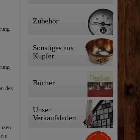
Zubehör
rung
Sonstiges aus
Kupfer
erung
Bücher
en des
Unser
Verkaufsladen
anzen
zeln