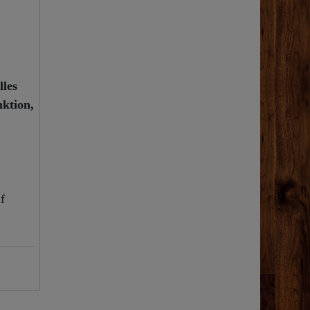
les
nktion,
f