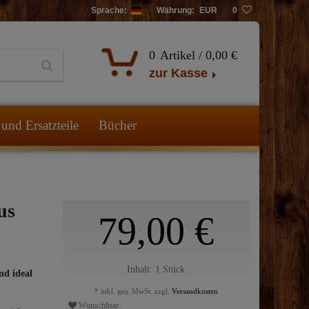
Sprache:
Währung:
EUR
0
0
Artikel /
0,00 €
zur Kasse
und Ersatzteile
Bücher
us
79,00 €
Inhalt:
1
Stück
nd ideal
* inkl. ges. MwSt. zzgl.
Versandkosten
Wunschliste