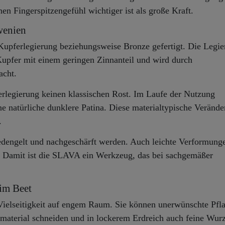
en Fingerspitzengefühl wichtiger ist als große Kraft.
wenien
Kupferlegierung beziehungsweise Bronze gefertigt. Die Legie
Kupfer mit einem geringen Zinnanteil und wird durch
acht.
erlegierung keinen klassischen Rost. Im Laufe der Nutzung
ne natürliche dunklere Patina. Diese materialtypische Veränd
.
edengelt und nachgeschärft werden. Auch leichte Verformung
en. Damit ist die SLAVA ein Werkzeug, das bei sachgemäßer
 im Beet
 Vielseitigkeit auf engem Raum. Sie können unerwünschte Pfl
nmaterial schneiden und in lockerem Erdreich auch feine Wur