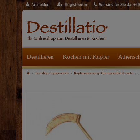
Anmelden
Registrieren
Wir sind für Sie da! +
Destillieren
Kochen mit Kupfer
Ätherisc
Sonstige Kupferwaren
Kupferwerkzeug: Gartengeräte & mehr