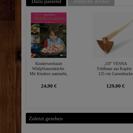
Dazu passend
Ähnliche Artikel
Kinderwerkstatt
„OJ“ VESNA
Wildpflanzenküche.
Feldhaue aus Kupfer 
Mit Kindern sammeln,
125 cm Gartenhacke
kochen, die Natur
mit Holzstiel
erleben
24,90 €
129,00 €
Zuletzt gesehen