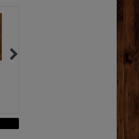
Aromaküche - Kochen
"CopperGarden®" 
mit ätherischen Ölen
Liter Kupfereimer |
Eimer aus Kupfer
19,90 €
159,00 €