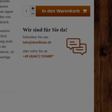
ezielte
anzten
In den Warenkorb
tt eignet
den von
dreich.
Wir sind für Sie da!
ositive
tlich
Schreiben Sie uns:
ang nicht.
info@destillatio.de
n der
oder rufen Sie an:
nrost, ist
+49 (0)6672 918480*
hwertige