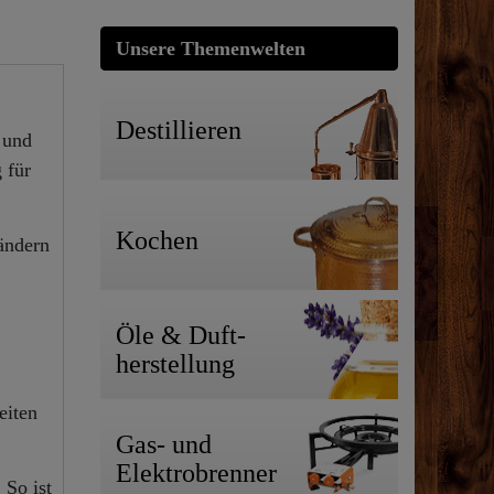
Unsere Themenwelten
Destillieren
 und
 für
Kochen
ändern
Öle & Duft-
herstellung
eiten
Gas- und
Elektrobrenner
 So ist