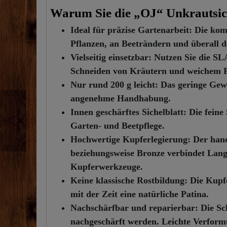
Warum Sie die „OJ“ Unkrautsiche
Ideal für präzise Gartenarbeit:
Die komp
Pflanzen, an Beeträndern und überall 
Vielseitig einsetzbar:
Nutzen Sie die SL
Schneiden von Kräutern und weichem Pf
Nur rund 200 g leicht:
Das geringe Gewi
angenehme Handhabung.
Innen geschärftes Sichelblatt:
Die feine 
Garten- und Beetpflege.
Hochwertige Kupferlegierung:
Der hand
beziehungsweise Bronze verbindet Langl
Kupferwerkzeuge.
Keine klassische Rostbildung:
Die Kupfe
mit der Zeit eine natürliche Patina.
Nachschärfbar und reparierbar:
Die Sch
nachgeschärft werden. Leichte Verformu