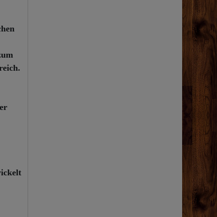
chen
 zum
reich.
er
ickelt