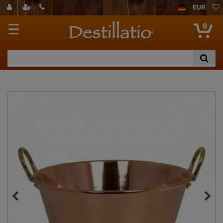
EUR
0
☰