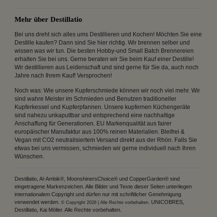
Mehr über Destillatio
Bei uns dreht sich alles ums Destillieren und Kochen! Möchten Sie eine
Destille kaufen? Dann sind Sie hier richtig. Wir brennen selber und
wissen was wir tun. Die besten Hobby-und Small Batch Brennereien
erhalten Sie bei uns. Gerne beraten wir Sie beim Kauf einer Destille!
Wir destillieren aus Leidenschaft und sind gerne für Sie da, auch noch
Jahre nach Ihrem Kauf! Versprochen!
Noch was: Wie unsere Kupferschmiede können wir noch viel mehr. Wir
sind wahre Meister im Schmieden und Benutzen traditioneller
Kupferkessel und Kupferpfannen. Unsere kupfernen Küchengeräte
sind nahezu unkaputtbar und entsprechend eine nachhaltige
Anschaffung für Generationen. EU Markenqualität aus fairer
europäischer Manufaktur aus 100% reinen Materialien. Bleifrei &
Vegan mit CO2 neutralisiertem Versand direkt aus der Rhön. Falls Sie
etwas bei uns vermissen, schmieden wir gerne individuell nach Ihren
Wünschen.
Destillatio, Al-Ambik®, MoonshinersChoice® und CopperGarden® sind
eingetragene Markenzeichen. Alle Bilder und Texte dieser Seiten unterliegen
internationalem Copyright und dürfen nur mit schriftlicher Genehmigung
verwendet werden.
UNICOBRES,
© Copyright 2026 | Alle Rechte vorbehalten.
Destillatio, Kai Möller. Alle Rechte vorbehalten.