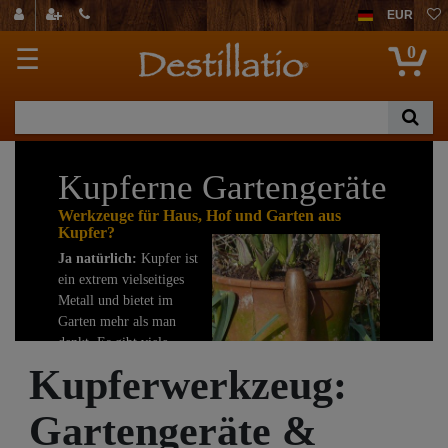
EUR
0
☰
Kupferne Gartengeräte
Werkzeuge für Haus, Hof und Garten aus
Kupfer?
Ja natürlich:
Kupfer ist
ein extrem vielseitiges
Metall und bietet im
Garten mehr als man
denkt. Es gibt viele
Gründe, warum man
Kupferwerkzeug:
Gartengeräte aus Kupfer
verwenden sollte, die
Gartengeräte &
wichtigsten haben wir
kurz aufgeführt: