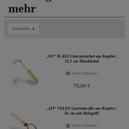
mehr
Durch den Abrieb
kupferner
Gartengeräte
werden Spurenelemente in den Boden eingebracht,
welche den enzymatischen Vorgängen im
Gartenboden helfen und zur Bodenverbesserung
beitragen.
Kupfer hat einen geringeren Reibungswiderstand
„OJ“ SLAVA Unkrautsichel aus Kupfer |
als Eisen oder Stahl. Kupfergeräte dringen leichter
32,5 cm Handsichel
in die Erde ein und es bleibt weniger Erde kleben!
Kupfer ist nicht magnetisch! Das natürliche
Sofort lieferbar!
Spannungsfeld im Boden wird bei der Arbeit mit
Kupfergartengeräten kaum gestört. Dies verbessert
79,00 €
den Wasserhaushalt im Boden.
Gerne dürfen Sie sich alle
Gartengeräte in unserem Destillatio-
„OJ“ VELES Gartenkralle aus Kupfer |
Verkaufsladen ansehen!
41 cm mit Holzgriff
Sofort lieferbar!